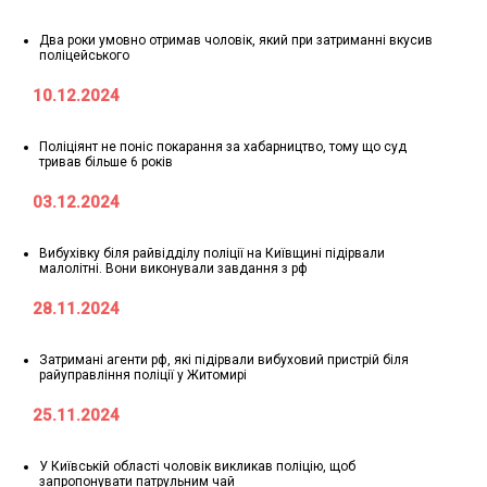
Два роки умовно отримав чоловік, який при затриманні вкусив
поліцейського
10.12.2024
Поліціянт не поніс покарання за хабарництво, тому що суд
тривав більше 6 років
03.12.2024
Вибухівку біля райвідділу поліції на Київщині підірвали
малолітні. Вони виконували завдання з рф
28.11.2024
Затримані агенти рф, які підірвали вибуховий пристрій біля
райуправління поліції у Житомирі
25.11.2024
У Київській області чоловік викликав поліцію, щоб
запропонувати патрульним чай