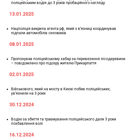
поліцейським водія до 3 років пробаційного нагляду
13.01.2025
Нацполіція викрила агента рф, який з в’язниці координував
підпали автомобілів силовиків
08.01.2025
Пропонував поліцейському хабар за перевезення лісодеревини
– повідомлено про підозру жителю Прикарпаття
02.01.2025
Військового, який на мосту в Києві побив поліцейських,
увʼязнили на 3 роки
30.12.2024
Водію за збиття та травмування поліцейського дали 3 роки
позбавлення волі
16.12.2024