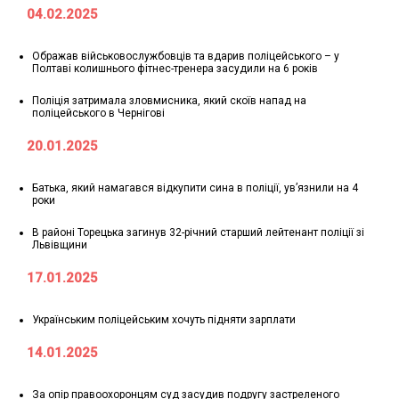
04.02.2025
Ображав військовослужбовців та вдарив поліцейського – у
Полтаві колишнього фітнес-тренера засудили на 6 років
Поліція затримала зловмисника, який скоїв напад на
поліцейського в Чернігові
20.01.2025
Батька, який намагався відкупити сина в поліції, увʼязнили на 4
роки
В районі Торецька загинув 32-річний старший лейтенант поліції зі
Львівщини
17.01.2025
Українським поліцейським хочуть підняти зарплати
14.01.2025
За опір правоохоронцям суд засудив подругу застреленого