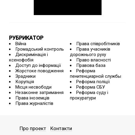
РУБРИКАТОР
Війна
Права співробітників
Громадський контроль
Права учасників
Дискримінація і
дорожнього руху
ксенофобія
Право власності
Доступ до інформації
Правова база
Жорстоке поводження
Реформа
Зрадники
пенитенциарной службы
Корупція
Реформа поліції
Місця несвободи
Реформа СБУ
Незаконне затримання
Реформа суду і
Права іноземців
прокуратури
Права журналістів
Про проект
Контакти