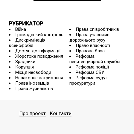
РУБРИКАТОР
Війна
Права співробітників
Громадський контроль
Права учасників
Дискримінація і
дорожнього руху
ксенофобія
Право власності
Доступ до інформації
Правова база
Жорстоке поводження
Реформа
Зрадники
пенитенциарной службы
Корупція
Реформа поліції
Місця несвободи
Реформа СБУ
Незаконне затримання
Реформа суду і
Права іноземців
прокуратури
Права журналістів
Про проект
Контакти