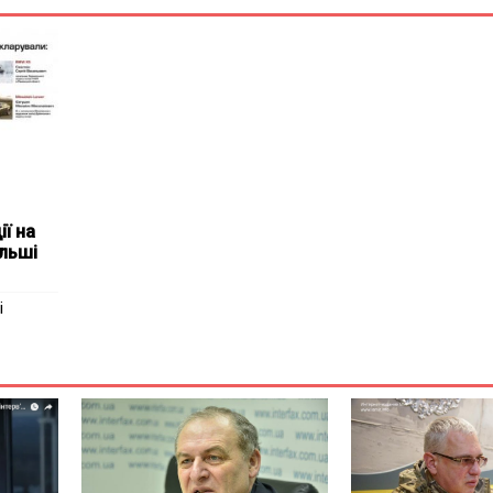
ї на
льші
і