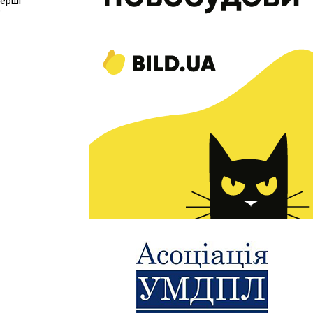
ерші
?