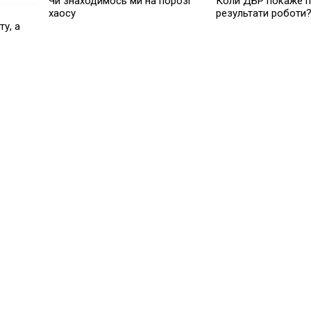
Чи знаходимось ми на порозі
Коли ДБР покаже п
хаосу
результати роботи
у, а