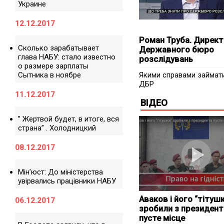
Украине
12.12.2017
Роман Труба. Дирек
Сколько зарабатывает
Державного бюро
глава НАБУ: стало известно
розслідувань
о размере зарплаты
Сытника в ноябре
Якими справами займат
ДБР
11.12.2017
ВІДЕО
” Жертвой будет, в итоге, вся
страна” . Холодницкий
08.12.2017
Мін’юст: До міністерства
увірвались працівники НАБУ
Аваков і його “тітуш
06.12.2017
зробили з президент
пусте місце