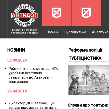
Критичний погляд на
Новини
Публіцистика
Аналітика
правоохоронну систему
НОВИНИ
Реформа поліції
ПУБЛІЦИСТИКА
03.09.2020
Рейтинг вічного міністра: 70%
українців негативно
ставляться до Авакова —
опитування
26.04.2018
Директор ДБР вважає, що
Справи про тортури:
запуск відомства затягують