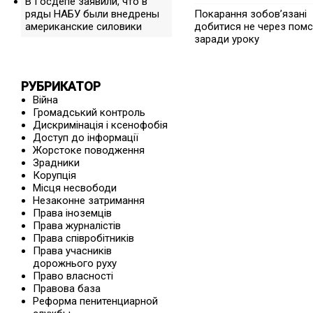
В Госдепе заявили, что в
ряды НАБУ были внедрены
Покарання зобов’язані
американские силовики
добитися не через помст
заради уроку
РУБРИКАТОР
Війна
Громадський контроль
Дискримінація і ксенофобія
Доступ до інформації
Жорстоке поводження
Зрадники
Корупція
Місця несвободи
Незаконне затримання
Права іноземців
Права журналістів
Права співробітників
Права учасників
дорожнього руху
Право власності
Правова база
Реформа пенитенциарной