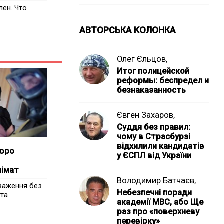
лен. Что
АВТОРСЬКА КОЛОНКА
Олег Єльцов,
Итог полицейской
реформы: беспредел и
безнаказанность
Євген Захаров,
Суддя без правил:
чому в Страсбурзі
відхилили кандидатів
бюро
у ЄСПЛ від України
лімат
Володимир Батчаєв,
важення без
Небезпечні поради
 та
академії МВС, або Ще
раз про «поверхневу
перевірку»