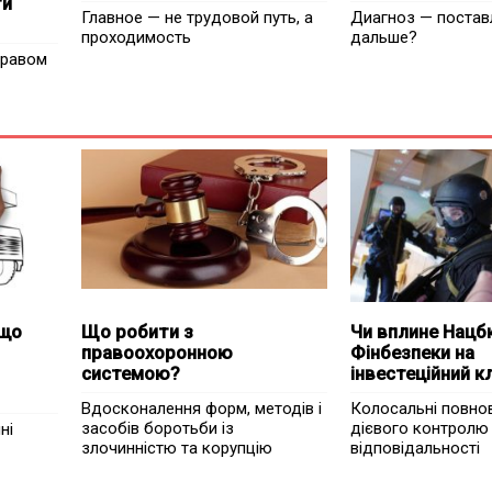
ти
Главное — не трудовой путь, а
Диагноз — постав
проходимость
дальше?
правом
 що
Що робити з
Чи вплине Нац
правоохоронною
Фінбезпеки на
системою?
інвестеційний к
Вдосконалення форм, методів і
Колосальні повно
засобів боротьби із
дієвого контролю
ні
злочинністю та корупцію
відповідальності