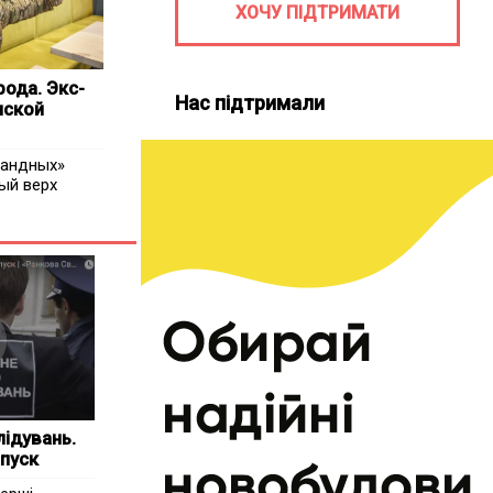
ХОЧУ ПІДТРИМАТИ
ода. Экс-
Нас підтримали
нской
бандных»
ый верх
ідувань.
апуск