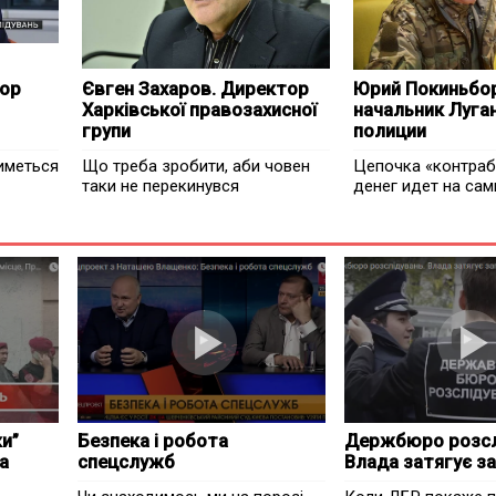
тор
Євген Захаров. Директор
Юрий Покиньбор
Харківської правозахисної
начальник Луга
групи
полиции
иметься
Що треба зробити, аби човен
Цепочка «контра
таки не перекинувся
денег идет на сам
ки”
Безпека і робота
Держбюро розсл
а
спецслужб
Влада затягує з