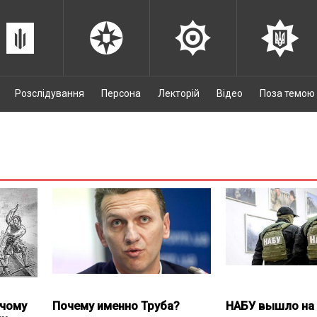
Розслідування
Персона
Лекторій
Відео
Поза темою
 чому
Почему именно Труба?
НАБУ вышло на