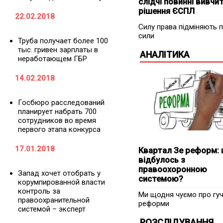
слідчі повинні вивчи
рішення ЄСПЛ
22.02.2018
Силу права підміняють 
сили
Труба получает более 100
тыс. гривен зарплаты в
АНАЛІТИКА
неработающем ГБР
14.02.2018
Госбюро расследований
планирует набрать 700
сотрудников во время
первого этапа конкурса
17.01.2018
Квартал Зе реформ:
відбулось з
правоохоронною
Запад хочет отобрать у
системою?
корумпированной власти
контроль за
Ми щодня чуємо про гуч
правоохранительной
реформи
системой – эксперт
РОЗСЛІДУВАННЯ