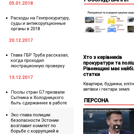
05.01.2018
Расходы на Генпрокуратуру,
суды и антикорупционные
органы в 2018
20.12.2017
Глава ГБР Труба рассказал,
Хто з керівників
когда проходил
прокуратури та поліці
люстрационную проверку
Рівненщині має найбі
статки
13.12.2017
Квартири, будинки, елітн
автівки і гектари землі
Послы стран G7 призвали
Сытника и Холодницкого
ПЕРСОНА
быть сдержаннее в работе
Экс-глава полиции
безопасности Эстонии
возглавит комитет по
борьбе с коррупцией в