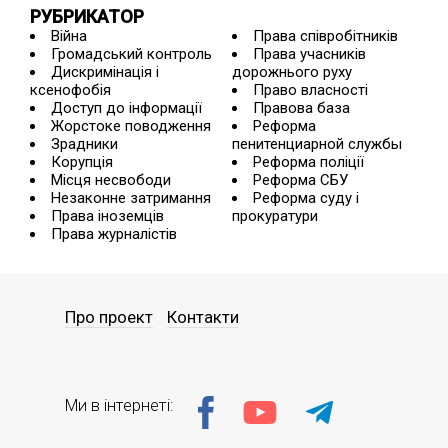
РУБРИКАТОР
Війна
Права співробітників
Громадський контроль
Права учасників
Дискримінація і
дорожнього руху
ксенофобія
Право власності
Доступ до інформації
Правова база
Жорстоке поводження
Реформа
Зрадники
пенитенциарной службы
Корупція
Реформа поліції
Місця несвободи
Реформа СБУ
Незаконне затримання
Реформа суду і
Права іноземців
прокуратури
Права журналістів
Про проект
Контакти
Ми в інтернеті: