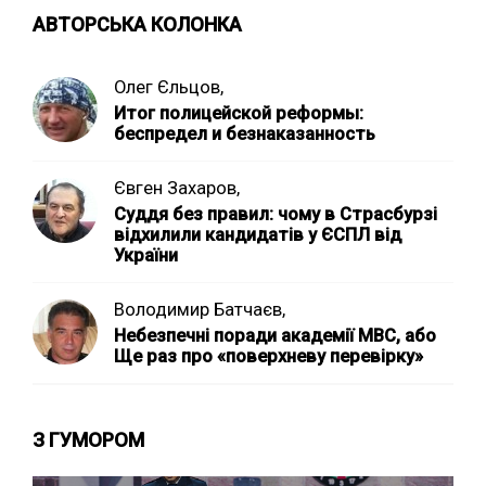
АВТОРСЬКА КОЛОНКА
Олег Єльцов,
Итог полицейской реформы:
беспредел и безнаказанность
Євген Захаров,
Суддя без правил: чому в Страсбурзі
відхилили кандидатів у ЄСПЛ від
України
Володимир Батчаєв,
Небезпечні поради академії МВС, або
Ще раз про «поверхневу перевірку»
З ГУМОРОМ