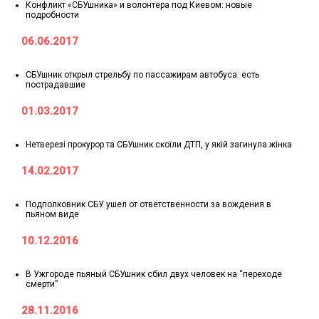
Конфликт «СБУшника» и волонтера под Киевом: новые
подробности
06.06.2017
СБУшник открыл стрельбу по пассажирам автобуса: есть
пострадавшие
01.03.2017
Нетверезі прокурор та СБУшник скоїли ДТП, у якій загинула жінка
14.02.2017
Подполковник СБУ ушел от ответственности за вождения в
пьяном виде
10.12.2016
В Ужгороде пьяный СБУшник сбил двух человек на “переходе
смерти”
28.11.2016