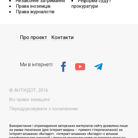
Незаконне затримання
Реформа суду і
Права іноземців
прокуратури
Права журналістів
Про проект
Контакти
Ми в інтернеті:
© АНТИДОТ, 2016
Всі права захищені.
Передруковувати з посиланням.
Використання і оприлюднення авторських матеріалів сайту дозволено лише
за умови посилання (для Інтернет-видань – прямого гіперпосилання) на
Інтернет-альманах «Антидот». «Інтернет-альманах «Антидот» є вільною
платформою для дискусій і редакція альманаху може не поділяти позицію