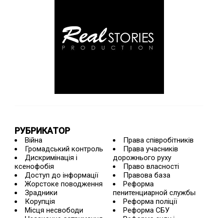
РУБРИКАТОР
Війна
Права співробітників
Громадський контроль
Права учасників
Дискримінація і
дорожнього руху
ксенофобія
Право власності
Доступ до інформації
Правова база
Жорстоке поводження
Реформа
Зрадники
пенитенциарной службы
Корупція
Реформа поліції
Місця несвободи
Реформа СБУ