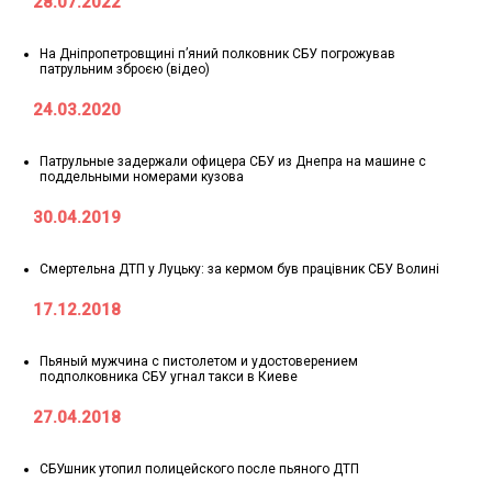
28.07.2022
На Дніпропетровщині п’яний полковник СБУ погрожував
патрульним зброєю (відео)
24.03.2020
Патрульные задержали офицера СБУ из Днепра на машине с
поддельными номерами кузова
30.04.2019
Смертельна ДТП у Луцьку: за кермом був працівник СБУ Волині
17.12.2018
Пьяный мужчина с пистолетом и удостоверением
подполковника СБУ угнал такси в Киеве
27.04.2018
СБУшник утопил полицейского после пьяного ДТП