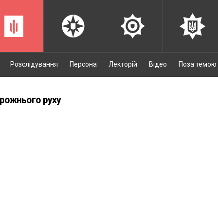
Розслідування
Персона
Лекторій
Відео
Поза темою
орожнього руху