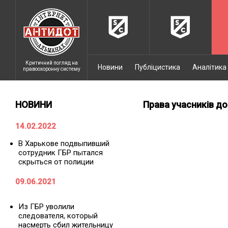
Критичний погляд на
Новини
Публіцистика
Аналітика
правоохоронну систему
НОВИНИ
Права учасників д
14.02.2022
В Харькове подвыпивший
сотрудник ГБР пытался
скрыться от полиции
09.06.2021
Из ГБР уволили
следователя, который
насмерть сбил жительницу