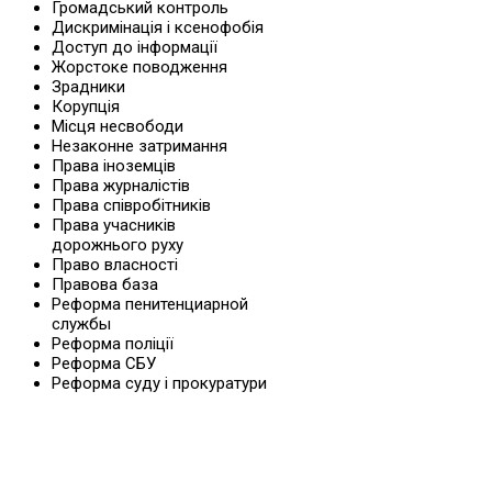
Громадський контроль
Дискримінація і ксенофобія
Доступ до інформації
Жорстоке поводження
Зрадники
Корупція
Місця несвободи
Незаконне затримання
Права іноземців
Права журналістів
Права співробітників
Права учасників
дорожнього руху
Право власності
Правова база
Реформа пенитенциарной
службы
Реформа поліції
Реформа СБУ
Реформа суду і прокуратури