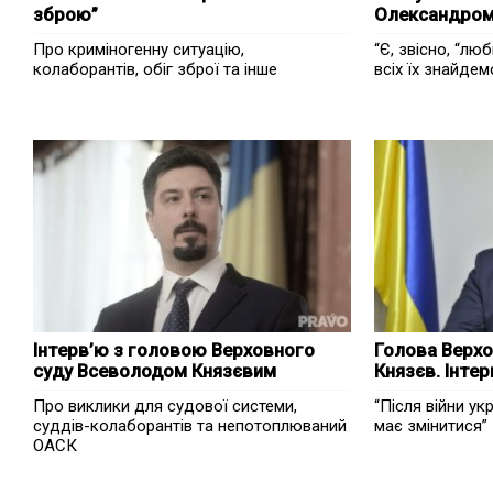
зброю”
Олександром
Про криміногенну ситуацію,
“Є, звісно, “лю
колаборантів, обіг зброї та інше
всіх їх знайдем
Інтерв’ю з головою Верховного
Голова Верхо
суду Всеволодом Князєвим
Князєв. Інтер
Про виклики для судової системи,
“Після війни у
суддів-колаборантів та непотоплюваний
має змінитися”
ОАСК