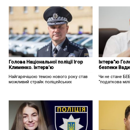
Голова Національної поліції Ігор
Інтерв”ю Гол
Клименко. Інтерв’ю
безпеки Вад
Найгарячішою темою нового року став
Чи не стане БЕ
можливий страйк поліцейських
“податкова мілі