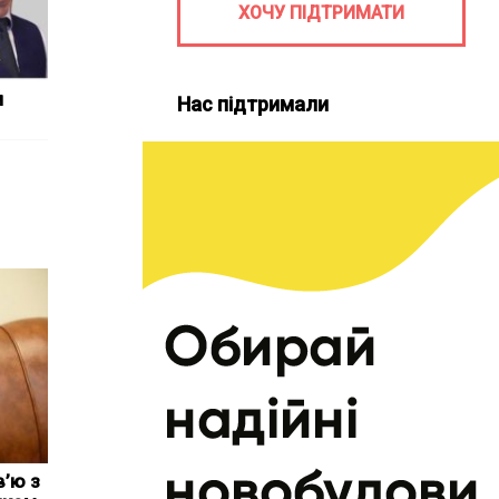
ХОЧУ ПІДТРИМАТИ
м
Нас підтримали
в’ю з