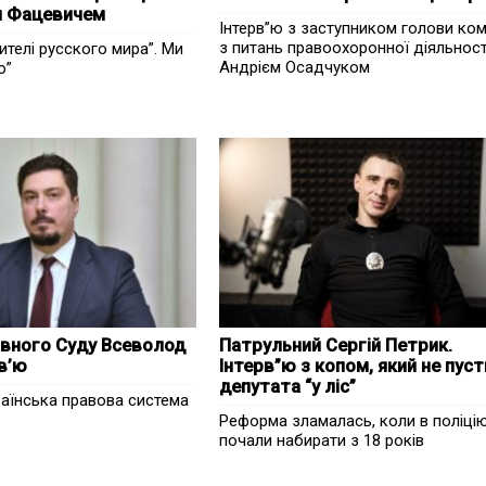
 Фацевичем
Інтерв”ю з заступником голови ком
з питань правоохоронної діяльност
бителі русского мира”. Ми
Андрієм Осадчуком
о”
вного Суду Всеволод
Патрульний Сергій Петрик.
в’ю
Інтерв”ю з копом, який не пус
депутата “у ліс”
країнська правова система
Реформа зламалась, коли в поліці
почали набирати з 18 років