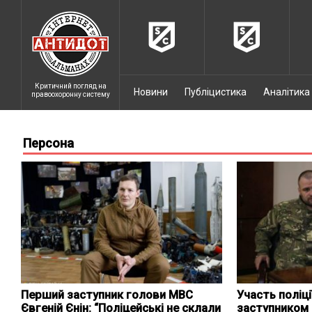
Критичний погляд на
Новини
Публіцистика
Аналітика
правоохоронну систему
Персона
Перший заступник голови МВС
Участь поліції
Євгеній Єнін: “Поліцейські не склали
заступником 