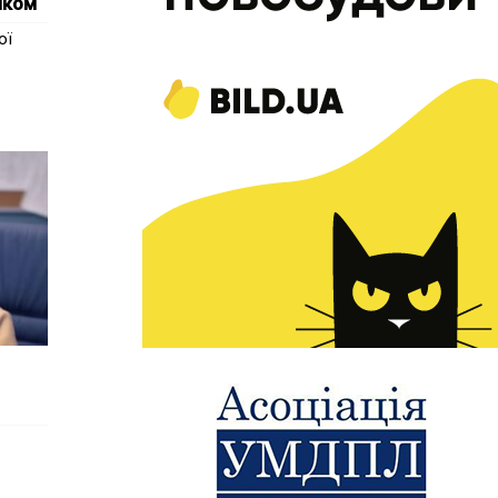
иком
ої