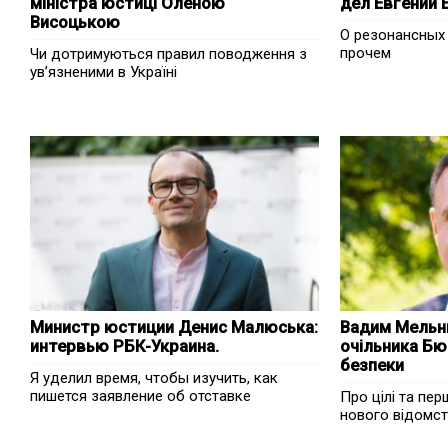
міністра юстиці Оленою
дел Евгений 
Висоцькою
О резонансных
прочем
Чи дотримуються правил поводження з
ув’язненими в Україні
Министр юстиции Денис Малюська:
Вадим Мельни
интервью РБК-Украина.
очільника Бю
безпеки
Я уделил время, чтобы изучить, как
пишется заявление об отставке
Про цілі та пе
нового відомс