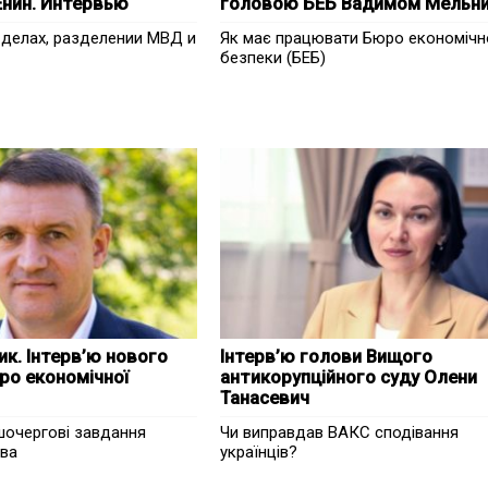
Енин. Интервью
головою БЕБ Вадимом Мельн
 делах, разделении МВД и
Як має працювати Бюро економічн
безпеки (БЕБ)
к. Інтерв’ю нового
Інтерв’ю голови Вищого
ро економічної
антикорупційного суду Олени
Танасевич
ршочергові завдання
Чи виправдав ВАКС сподівання
тва
українців?