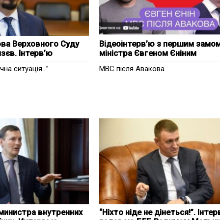
ва Верховного Суду
Відеоінтерв’ю з першим замо
зєв. Інтерв’ю
міністра Євгеном Єніним
ична ситуація…”
МВС після Авакова
министра внутренних
“Ніхто ніде не дінеться!”. Інтер