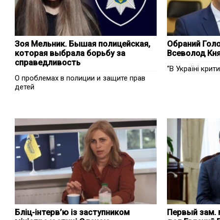
Зоя Мельник. Бышая полицейская,
Обраний Голо
которая выбрала борьбу за
Всеволод Кня
справедливость
“В Україні крит
О проблемах в полиции и защите прав
детей
Бліц-інтерв’ю із заступником
Первый зам. 