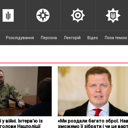
Розслідування
Персона
Лекторій
Відео
Поза темою
 у війні. Інтерв’ю із
«Ми роздали багато зброї. На
голови Нацполіції
зможемо її зібрати і чи це вар