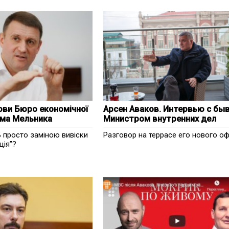
ови Бюро економічної
Арсен Аваков. Интервью с б
има Мельника
Министром внутренних дел
Б просто заміною вивіски
Разговор на террасе его нового о
ція”?