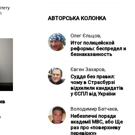
ітету
і
АВТОРСЬКА КОЛОНКА
Олег Єльцов,
Итог полицейской
реформы: беспредел и
безнаказанность
Євген Захаров,
Суддя без правил:
чому в Страсбурзі
відхилили кандидатів
у ЄСПЛ від України
тив
Володимир Батчаєв,
Небезпечні поради
ю
академії МВС, або Ще
раз про «поверхневу
перевірку»