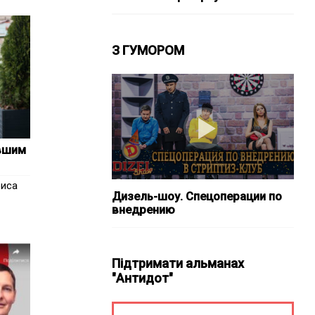
З ГУМОРОМ
ывшим
фиса
Дизель-шоу. Спецоперации по
внедрению
Підтримати альманах
"Антидот"