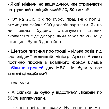
– Який мінімум, на вашу думку, має отримувати
патрульний поліцейський? 20, 30 тисяч?
– От на 2015 рік по курсу працівник поліції
отримував майже 900 доларів зарплати. Якщо
ми зараз будемо отримувати стільки
еквівалентно до долара, який зараз по 28, це, у
принципі, було б достойно.
– Ще таке питання про гроші – кілька разів під
час епідемії колишній міністр Арсен Аваков
постійно просив з ковідного фонду більше
і
більше грошей
для МВС. Чи були у вас
взагалі ці надбавки?
– Так, були.
– А скільки це було у відсотках? Лікарям по
300% виплачували.
– Чесно, навіть не скажу. Ну, вони приємні,