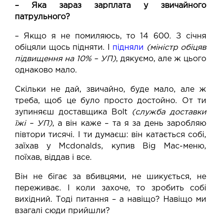
– Яка зараз зарплата у звичайного
патрульного?
– Якщо я не помиляюсь, то 14 600. З січня
обіцяли щось підняти. І
підняли
(міністр обіцяв
підвищення на 10% – УП)
, дякуємо, але ж цього
однаково мало.
Скільки не дай, звичайно, буде мало, але ж
треба, щоб це було просто достойно. От ти
зупиняєш доставщика Bolt
(служба доставки
їжі – УП)
, а він каже – та я за день заробляю
півтори тисячі. І ти думаєш: він катається собі,
заїхав у Mcdonalds, купив Big Mac-меню,
поїхав, віддав і все.
Він не бігає за вбивцями, не шикується, не
переживає. І коли захоче, то зробить собі
вихідний. Тоді питання – а навіщо? Навіщо ми
взагалі сюди прийшли?