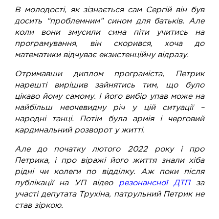
В молодості, як зізнається сам Сергій він був
досить “проблемним” сином для батьків. Але
коли вони змусили сина піти учитись на
програмування, він скорився, хоча до
математики відчуває екзистенційну відразу.
Отримавши диплом програміста, Петрик
нарешті вирішив зайнятись тим, що було
цікаво йому самому. І його вибір упав може на
найбільш неочевидну річ у цій ситуації –
народні танці. Потім була армія і черговий
кардинальний розворот у житті.
Але до початку лютого 2022 року і про
Петрика, і про віражі його життя знали хіба
рідні чи колеги по відділку. Аж поки після
публікації на УП відео
резонансної ДТП
за
участі депутата Трухіна, патрульний Петрик не
став зіркою.