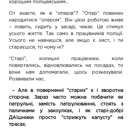
хорошим поліцейським…
От знаєте, як в “оперів”? “Опер” повинен
народитися “опером”. Він цією роботою живе
– ловить, сидить у засаді, чекає. Це стимул
усього життя. Так само в працівників поліції.
Усього не навчишся, але якщо є хист, і ти
стараєшся, то чому ні?
“Старі”, колишні працівники, коли
повертались, відновлювались на посадах, то
вони нам допомагали, щось розказували.
Розвивали нас.
– Але в поверненні “старих” є і зворотна
сторона. Зараз часто можна побачити як
патрульні, замість патрулювання, стоять з
паличками у закоулках, і як старі-добрі
ДАІшники просто “стрижуть капусту” на
трасах.