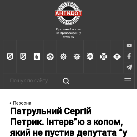
Критичний погляд
на правоохоронну
систему
< Персона
Патрульний Сергій
Петрик. Інтерв”ю з копом,
який не пустив депутата “у