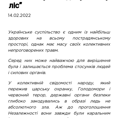
ліс”
14.02.2022
Українське суспільство є одним із найбільш
здорових на всьому пострадянському
просторі, однак має масу своїх колективних
непроговорених травм.
Серед них може найважчою для вирішення
була і залишається проблема стосунків людей
і силових органів.
У колективній свідомості народу, який
пережив царську охранку, Голодомори і
червоний терор, державні органи безпеки
глибоко закодувались в образі ледь не
абсолютного зла. Аж до проголошення
Незалежності вони завжди були каральним