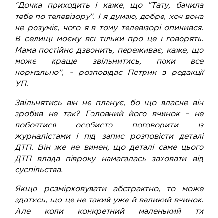
“Дочка приходить і каже, що “Тату, бачила
тебе по телевізору”. І я думаю, добре, хоч вона
не розуміє, чого я в тому телевізорі опинився.
В селищі моєму всі тільки про це і говорять.
Мама постійно дзвонить, переживає, каже, що
може краще звільнитись, поки все
нормально”, – розповідає Петрик в редакції
УП.
Звільнятись він не планує, бо що власне він
зробив не так? Головний його вчинок – не
побоятися особисто поговорити із
журналістами і під запис розповісти деталі
ДТП. Він же не винен, що деталі саме цього
ДТП влада півроку намагалась заховати від
суспільства.
Якщо розмірковувати абстрактно, то може
здатись, що це не такий уже й великий вчинок.
Але коли конкретний маленький ти