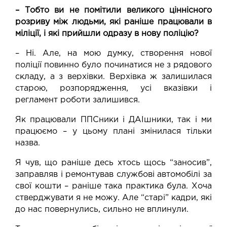
– Тобто ви не помітили великого ціннісного
розриву між людьми, які раніше працювали в
міліції, і які прийшли одразу в нову поліцію?
– Ні. Але, на мою думку, створення нової
поліції повинно було починатися не з рядового
складу, а з верхівки. Верхівка ж залишилася
старою, розпорядження, усі вказівки і
регламент роботи залишився.
Як працювали ППСники і ДАІшники, так і ми
працюємо – у цьому плані змінилася тільки
назва.
Я чув, що раніше десь хтось щось “заносив”,
заправляв і ремонтував службові автомобілі за
свої кошти – раніше така практика була. Хоча
стверджувати я не можу. Але “старі” кадри, які
до нас повернулись, сильно не вплинули.