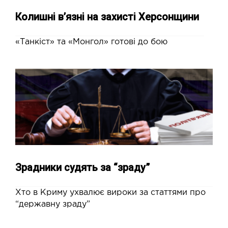
Колишні в’язні на захисті Херсонщини
«Танкіст» та «Монгол» готові до бою
Зрадники судять за “зраду”
Хто в Криму ухвалює вироки за статтями про
“державну зраду”