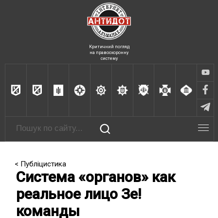
Критичний погляд
на правоохоронну
систему
< Публіцистика
Система «органов» как
реальное лицо Зе!
команды