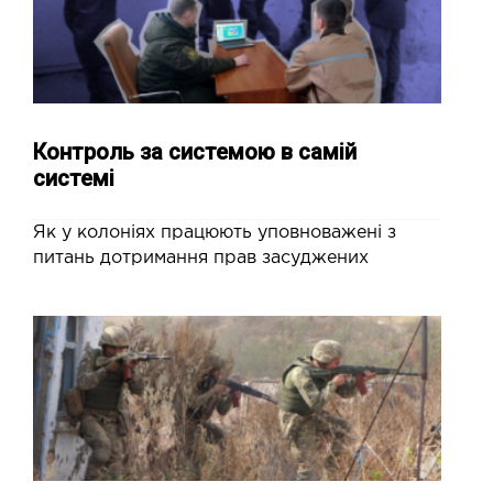
Контроль за системою в самій
системі
Як у колоніях працюють уповноважені з
питань дотримання прав засуджених