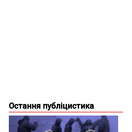
Остання
публіцистика