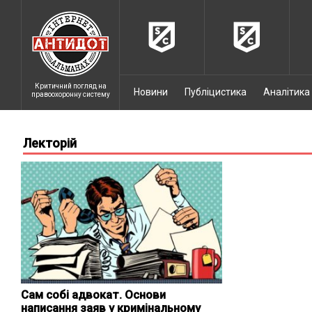
Критичний погляд на
Новини
Публіцистика
Аналітика
правоохоронну систему
Лекторій
Сам собі адвокат. Основи
написання заяв у кримінальному