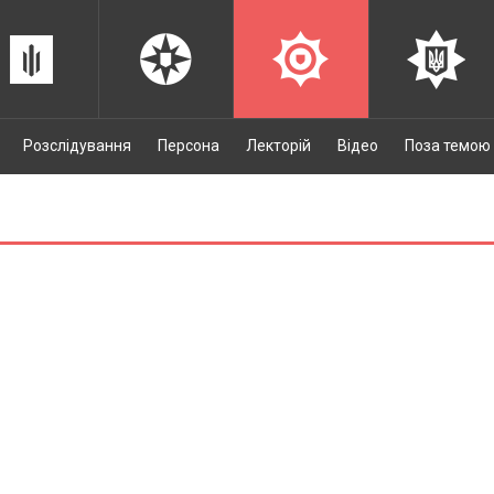
Розслідування
Персона
Лекторій
Відео
Поза темою