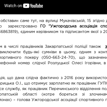
обставин саме тут, на вулиці Мукачівській, 15 згідно
 зареєстровано
ГО “Ужгородська асоціація спо
6863819), єдиним керівником та підписантом якої з 2
м в числі працівників Закарпатської поліції також
ключити будь-які сумніви в цьому, одним з конт
спортивного покеру (050-663-24-70), що зазначе
елефоннй номер слідчої Розлуцької Олесі Ігорівни,
ія, що дана слідча фактично з 2016 року використо
орицька О.І., що отримує зарплатню як працівник ГУПН
се службу, як працівник Перечинського відділення по
патській області (котре бореться зі злочин
онах) – голова Ужгородської асоціації спортивного 