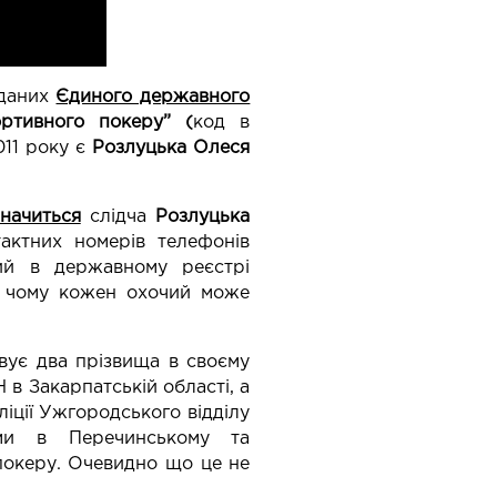
 даних
Єдиного державного
ртивного покеру” (
код в
011 року є
Розлуцька Олеся
значиться
слідча
Розлуцька
актних номерів телефонів
ний в державному реєстрі
 в чому кожен охочий може
вує два прізвища в своєму
 в Закарпатській області, а
ліції Ужгородського відділу
ами в Перечинському та
покеру. Очевидно що це не