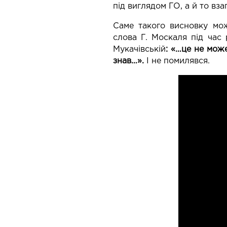
під виглядом ГО, а й то вза
Саме такого висновку мож
слова Г. Москаля під час 
Мукачівській
: «…це не мож
знав…».
І не помилявся.