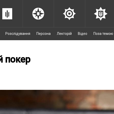
Розслідування
Персона
Лекторій
Відео
Поза темою
й покер