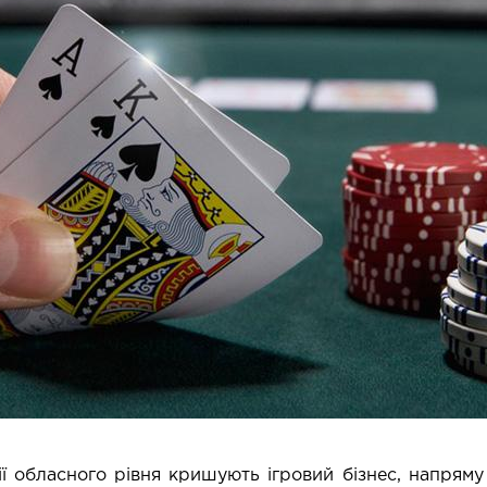
ції обласного рівня кришують ігровий бізнес, напря