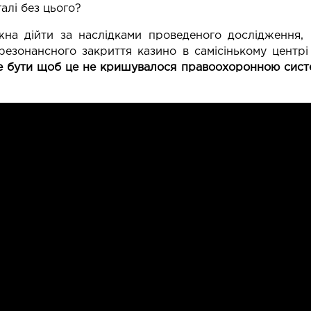
галі без цього?
на дійти за наслідками проведеного дослідження,
резонансного закриття казино в самісінькому центр
е бути щоб це не кришувалося правоохоронною систе