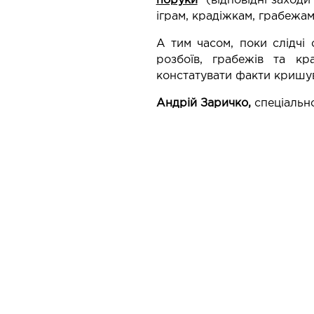
поруки
(відповідні заходи 
іграм, крадіжкам, грабежа
А тим часом, поки слідчі 
розбоїв, грабежів та кр
констатувати факти кришу
Андрій Заричко,
спеціальн