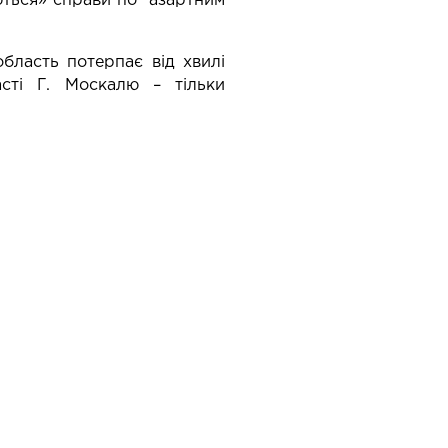
аються» справи по азартним
область потерпає від хвилі
асті Г. Москалю – тільки