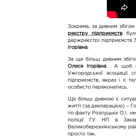
Зокрема, за дивним збігом 
реєстру підприємств
було
держреєстрі підприємств 3
Ігорівна
.
За ще більш дивним збіго
Олеся Ігорівна
. А щоб ви
Ужгородської асоціації 
підприємств, якраз і є т
особисто переконатись.
Ще більш дивною є ситуац
житті (за декларацією) – Г
по факту Розлуцька О.І. не
поліції ГУ НП в Закар
Великоберезнянському рай
просто так.