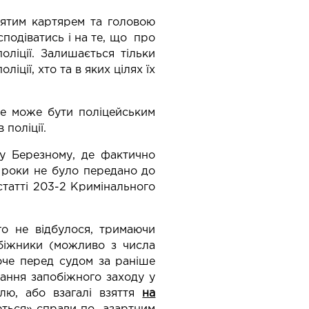
тятим картярем та головою
сподіватись і на те, що про
оліції. Залишається тільки
іції, хто та в яких цілях їх
е може бути поліцейським
поліції.
му Березному, де фактично
и роки не було передано до
статті 203-2 Кримінального
го не відбулося, тримаючи
абіжники (можливо з числа
поче перед судом за раніше
ання запобіжного заходу у
лю, або взагалі взяття
на