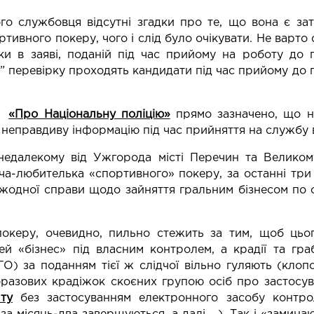
го службовця відсутні згадки про те, що вона є за
ртивного покеру, чого і слід було очікувати. Не варто 
ки в заяві, поданій під час прийому на роботу до п
 перевірку проходять кандидати під час прийому до пол
ні
«Про Національну поліцію»
прямо зазначено, що н
 неправдиву інформацію під час прийняття на службу в 
недалекому від Ужгорода місті Перечин та Велико
ча-любителька «спортивного» покеру, за останні тр
 жодної справи щодо зайняття гральним бізнесом по 
покеру, очевидно, пильно стежить за тим, щоб цьо
ей «бізнес» під власним контролем, а крадії та гр
 ГО) за поданням тієї ж слідчої вільно гуляють (кло
оразових крадіжок скоєних групою осіб про застосув
ту
без застосуванням електронного засобу контро