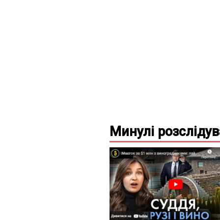
Минулі
розсліду