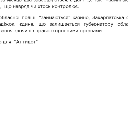
за місяць-два завершуються, а далі …). Так і «замин
м, що навряд чи хтось контролює.
обласної поліції “займаються” казино, Закарпатська 
адіжок, єдине, що залишається губернатору обл
вання злочинів правоохоронними органами.
о для
“Антидот”