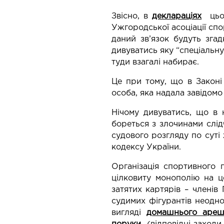
Звісно, в
деклараціях
цьо
Ужгородської асоціації спо
даний зв’язок будуть згад
дивуватись яку “спеціальну”
туди взагалі набирає.
Це при тому, що в Зако
особа, яка надала завідомо
Нічому дивуватись, що в 
бореться з злочинами слід
судового розгляду по суті
кодексу України.
Організація спортивного 
цілковиту монополію на ц
затятих картярів – членів
судимих фігурантів неодн
вигляді
домашнього ареш