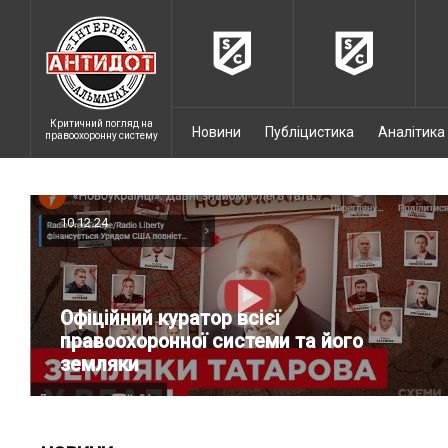
Критичний погляд на
Новини
Публіцистика
Аналітика
правоохоронну систему
10.12.24
Офіційний куратор всієї
правоохоронної системи та його
земляки