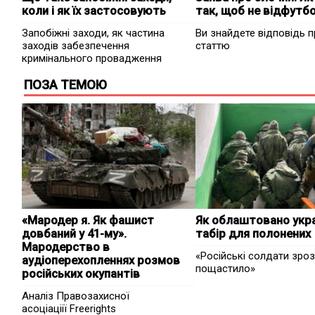
коли і як їх застосовують
так, щоб не відфутб
Запобіжні заходи, як частина
Ви знайдете відповідь 
заходів забезпечення
статтю
кримінального провадження
ПОЗА ТЕМОЮ
«Мародер я. Як фашист
Як облаштовано укра
довбаний у 41-му».
табір для полонених
Мародерство в
«Російські солдати зроз
аудіоперехопленнях розмов
пощастило»
російських окупантів
Аналіз Правозахисної
асоціаціії Freerights