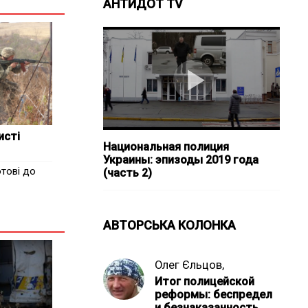
АНТИДОТ TV
исті
Национальная полиция
Украины: эпизоды 2019 года
отові до
(часть 2)
АВТОРСЬКА КОЛОНКА
Олег Єльцов,
Итог полицейской
реформы: беспредел
и безнаказанность