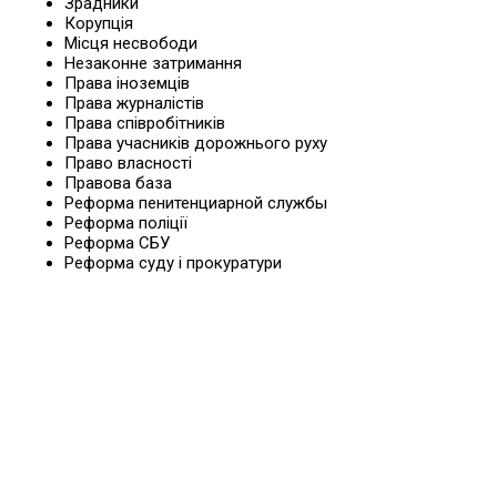
Зрадники
Корупція
Місця несвободи
Незаконне затримання
Права іноземців
Права журналістів
Права співробітників
Права учасників дорожнього руху
Право власності
Правова база
Реформа пенитенциарной службы
Реформа поліції
Реформа СБУ
Реформа суду і прокуратури