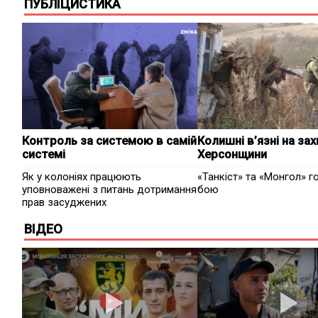
ПУБЛІЦИСТИКА
Контроль за системою в самій
Колишні в’язні на зах
системі
Херсонщини
Як у колоніях працюють
«Танкіст» та «Монгол» г
уповноважені з питань дотримання
бою
прав засуджених
ВІДЕО