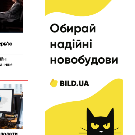
ерв’ю
ійні
а інше
 подати