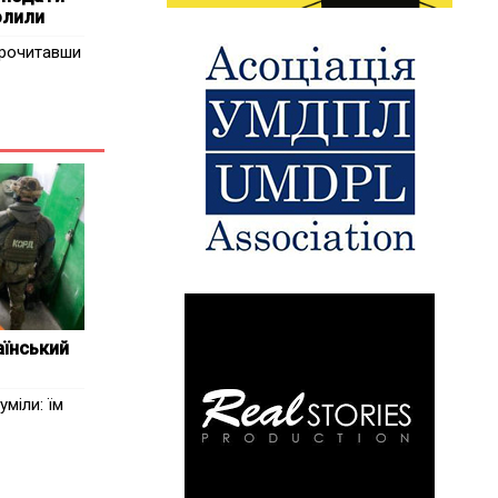
олили
прочитавши
їнський
уміли: їм