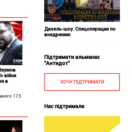
Дизель-шоу. Спецоперации по
внедрению
Підтримати альманах
"Антидот"
Наумов
» війни
ри в
ХОЧУ ПІДТРИМАТИ
аного 17,5
Нас підтримали