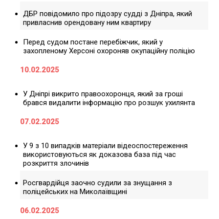
ДБР повідомило про підозру судді з Дніпра, який
привласнив орендовану ним квартиру
Перед судом постане перебіжчик, який у
захопленому Херсоні охороняв окупаційну поліцію
10.02.2025
У Дніпрі викрито правоохоронця, який за гроші
брався видалити інформацію про розшук ухилянта
07.02.2025
У 9 з 10 випадків матеріали відеоспостереження
використовуються як доказова база під час
розкриття злочинів
Росгвардійця заочно судили за знущання з
поліцейських на Миколаївщині
06.02.2025