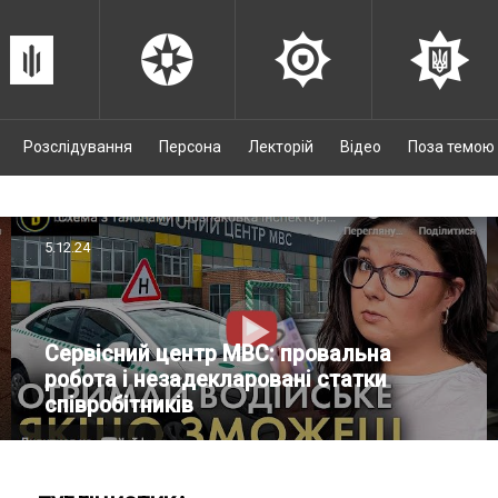
Розслідування
Персона
Лекторій
Відео
Поза темою
5.12.24
Сервісний центр МВС: провальна
робота і незадекларовані статки
співробітників