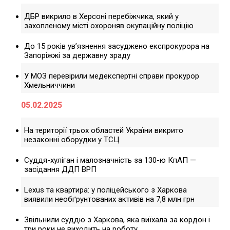
ДБР викрило в Херсоні перебіжчика, який у
захопленому місті охороняв окупаційну поліцію
До 15 років ув’язнення засуджено експрокурора на
Запоріжжі за державну зраду
У МОЗ перевірили медекспертні справи прокурор
Хмельниччини
05.02.2025
На території трьох областей України викрито
незаконні оборудки у ТСЦ
Суддя-хуліган і малозначність за 130-ю КпАП —
засідання ДДП ВРП
Lexus та квартира: у поліцейського з Харкова
виявили необґрунтованих активів на 7,8 млн грн
Звільнили суддю з Харкова, яка виїхала за кордон і
три роки не виходить на роботу