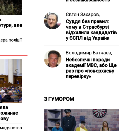
Євген Захаров,
а
Суддя без правил:
тури, але
чому в Страсбурзі
відхилили кандидатів
у ЄСПЛ від України
ера поліції
Володимир Батчаєв,
Небезпечні поради
академії МВС, або Ще
раз про «поверхневу
перевірку»
З ГУМОРОМ
няла
ножинне
нову
омадянства