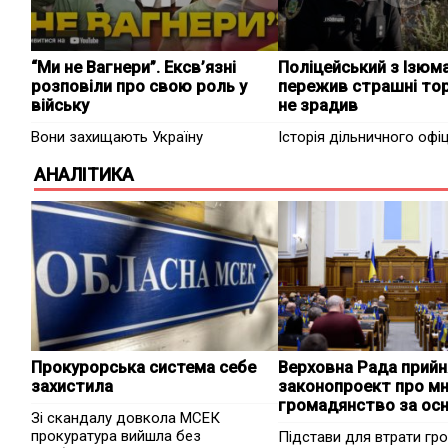
“Ми не Вагнери”. Ексв’язні
Поліцейський з Ізюм
розповіли про свою роль у
пережив страшні тор
війську
не зрадив
Вони захищають Україну
Історія дільничного офіц
АНАЛІТИКА
Прокурорська система себе
Верховна Рада прий
захистила
законопроект про м
громадянство за ос
Зі скандалу довкола МСЕК
прокуратура вийшла без
Підстави для втрати гр