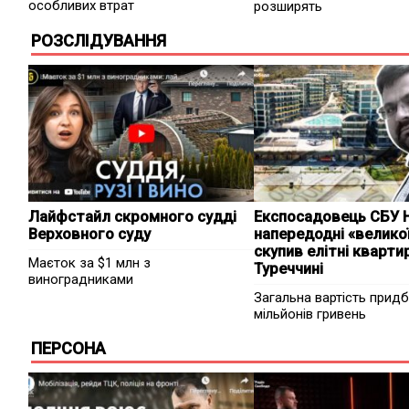
особливих втрат
розширять
РОЗСЛІДУВАННЯ
Лайфстайл скромного судді
Експосадовець СБУ 
Верховного суду
напередодні «великої
скупив елітні кварти
Маєток за $1 млн з
Туреччині
виноградниками
Загальна вартість придб
мільйонів гривень
ПЕРСОНА