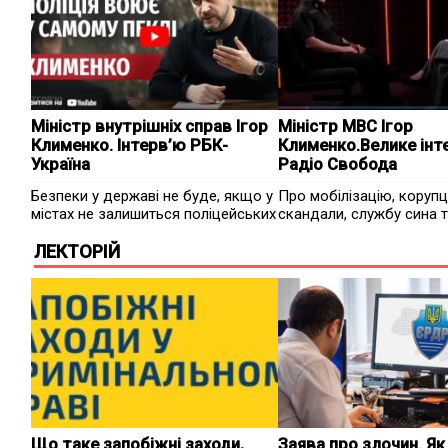
Міністр внутрішніх справ Ігор
Міністр МВС Ігор
Клименко. Інтерв’ю РБК-
Клименко.Велике інт
Україна
Радіо Свобода
Безпеки у державі не буде, якщо у
Про мобілізацію, корупц
містах не залишиться поліцейських
скандали, службу сина т
ЛЕКТОРІЙ
Що таке запобіжні заходи,
Заява про злочин. Як