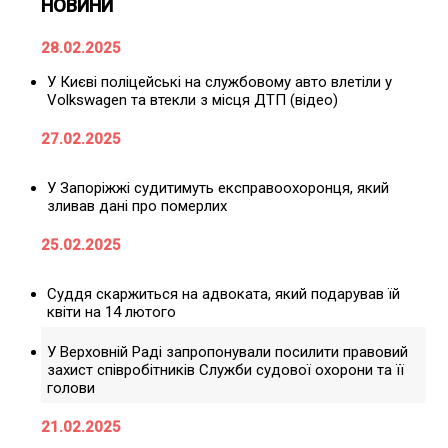
НОВИНИ
28.02.2025
У Києві поліцейські на службовому авто влетіли у
Volkswagen та втекли з місця ДТП (відео)
27.02.2025
У Запоріжжі судитимуть експравоохоронця, який
зливав дані про померлих
25.02.2025
Суддя скаржиться на адвоката, який подарував їй
квіти на 14 лютого
У Верховній Раді запропонували посилити правовий
захист співробітників Служби судової охорони та її
голови
21.02.2025