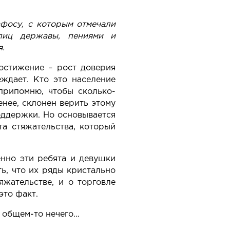
афосу, с которым отмечали
лиц державы, пениями и
.
остижение – рост доверия
ждает. Кто это население
припомню, чтобы сколько-
енее, склонен верить этому
оддержки. Но основывается
та стяжательства, который
енно эти ребята и девушки
ть, что их ряды кристально
яжательстве, и о торговле
это факт.
 общем-то нечего…