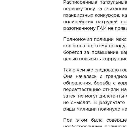
Распиаренные патрульные
первому зову за считанны
грандиозных конкурсов, ка
полицейских патрулей по
разогнанному ГАИ не появи
Полномочия полиции макси
колокола по этому поводу,
борется за повышение ка
целью повысить коррупци
Так о чем же следовало го
Она началась с грандио
обновления, борьбы с кор
переаттестацию отняли ма
затея: не могут дилетанты
не смыслят. В результате
ряды милиции покинуло не
При этом была совершен
необстрелянным полицейск