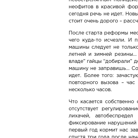
неофитов в красивой форм
сегодня речь не идет. Нов
стоит очень дорого – расс
После старта реформы мес
чего куда-то исчезли. И 
машины следует не только
летней и зимней резины… 
владе” гайцы “добирали” д
машину не заправишь… Соо
идет. Более того: зачаст
повторного вызова – час
несколько часов.
Что касается собственно
отсутствует регулирован
лихачей, автобеспредел
фиксирование нарушений 
первый год кормит нас за
спустя три года после на