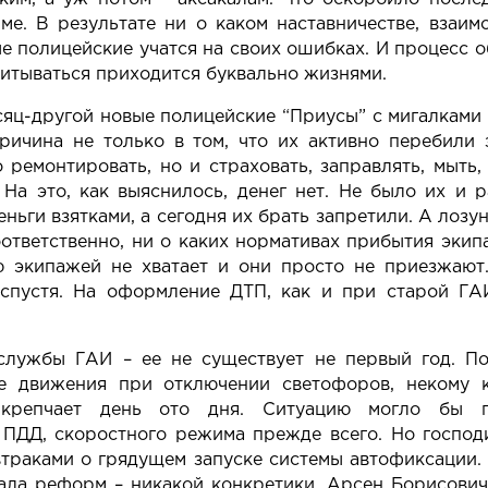
е. В результате ни о каком наставничестве, взаи
ые полицейские учатся на своих ошибках. И процесс о
читываться приходится буквально жизнями.
яц-другой новые полицейские “Приусы” с мигалками 
причина не только в том, что их активно перебили з
 ремонтировать, но и страховать, заправлять, мыть,
На это, как выяснилось, денег нет. Не было их и 
еньги взятками, а сегодня их брать запретили. А лоз
тветственно, ни о каких нормативах прибытия экип
ую экипажей не хватает и они просто не приезжаю
 спустя. На оформление ДТП, как и при старой ГАИ
 службы ГАИ – ее не существует не первый год. По
ие движения при отключении светофоров, некому
 крепчает день ото дня. Ситуацию могло бы п
ПДД, скоростного режима прежде всего. Но господ
втраками о грядущем запуске системы автофиксации. 
чала реформ – никакой конкретики. Арсен Борисович 