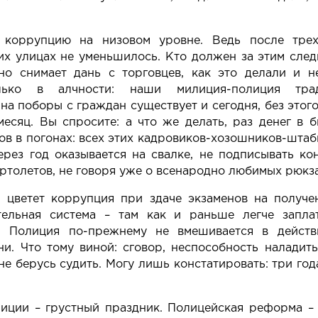
 коррупцию на низовом уровне. Ведь после тре
х улицах не уменьшилось. Кто должен за этим след
о снимает дань с торговцев, как это делали и 
ько в алчности: наши милиция-полиция тра
а поборы с граждан существует и сегодня, без этог
есяц. Вы спросите: а что же делать, раз денег в 
в в погонах: всех этих кадровиков-хозошников-штаб
ерез год оказывается на свалке, не подписывать к
ртолетов, не говоря уже о всенародно любимых рюкза
 цветет коррупция при здаче экзаменов на получе
ельная система – там как и раньше легче заплат
 Полиция по-прежнему не вмешивается в действи
и. Что тому виной: сговор, неспособность наладит
не берусь судить. Могу лишь констатировать: три год
иции – грустный праздник. Полицейская реформа – 