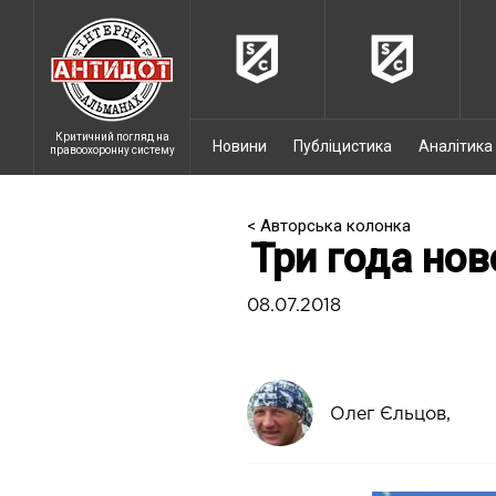
Критичний погляд на
Новини
Публіцистика
Аналітика
правоохоронну систему
< Авторська колонка
Три года но
08.07.2018
Олег Єльцов,