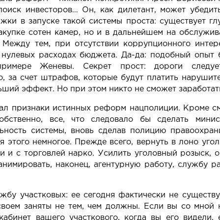
поиск инвесторов… Он, как дилетант, может убеди
ржки в запуске такой системы проста: существует гл
закупке сотен камер, но и в дальнейшем на обслужив
 Между тем, при отсутствии коррупционного интере
 нулевых расходах бюджета. Да-да: подобный опыт
римере Женевы. Секрет прост: дороги следуе
, за счет штрафов, которые будут платить наруши
ший эффект. Но при этом никто не сможет заработать 
кал признаки истинных реформ нацполиции. Кроме 
обственно, все, что следовало бы сделать минис
ьность системы, вновь сделав полицию правоохран
я этого немногое. Прежде всего, вернуть в лоно уго
и и с торговлей нарко. Усилить уголовный розыск, 
анимировать, наконец, агентурную работу, службу ра
бу участковых: ее сегодня фактически не существуе
своем заняты не тем, чем должны. Если вы со мной 
кабинет вашего участкового, когда вы его видели,