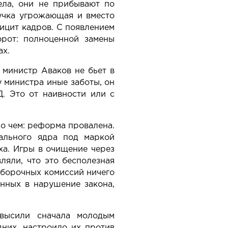
ела, они не прибывают по
кучка угрожающая и вместо
фицит кадров. С появлением
орот: полноценной замены
ах.
 министр Аваков не бьет в
у министра иные заботы, он
. Это от наивности или с
 о чем: реформа провалена.
ального ядра под маркой
ха. Игры в очищение через
ляли, что это бесполезная
отборочных комиссий ничего
енных в нарушение закона,
овысили сначала молодым
дних, настроило их против