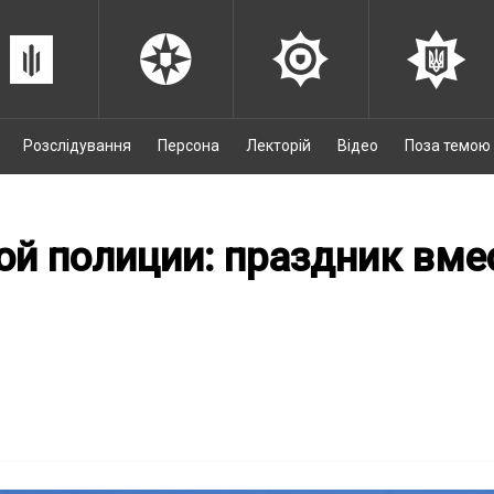
Розслідування
Персона
Лекторій
Відео
Поза темою
вой полиции: праздник вм