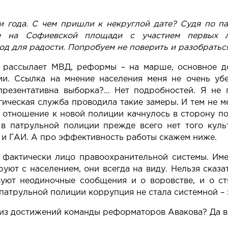
и года. С чем пришли к некруглой дате? Судя по п
ие на Софиевской площади с участием первых 
од для радости. Попробуем не поверить и разобраться
е рассылает МВД, реформы – на марше, основное д
ии. Ссылка на мнение населения меня не очень убе
презентативна выборка?… Нет подробностей. Я не 
ическая служба проводила такие замеры. И тем не м
: отношение к новой полиции качнулось в сторону п
в патрульной полиции прежде всего нет того куль
 и ГАИ. А про эффективность работы скажем ниже.
 фактически лицо правоохранительной системы. Им
уют с населением, они всегда на виду. Нельзя сказа
вуют неодиночные сообщения и о воровстве, и о ст
 патрульной полиции коррупция не стала системной – 
из достижений команды реформаторов Авакова? Да в