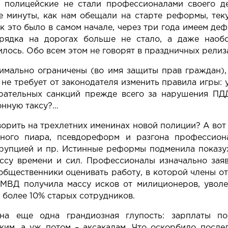
 полицейские не стали профессионалами своего д
е минуты, как нам обещали на старте реформы, те
к это было в самом начале, через три года имеем де
рядка на дорогах больше не стало, а даже наоб
лось. Обо всем этом не говорят в праздничных релиз
мально ограничены (во имя защиты прав граждан),
 не требует от законодателя изменить правила игры: 
рательных санкций прежде всего за нарушения ПДД
онную таксу?…
ворить на трехлетних именинах новой полиции? А вот
зного пиара, псевдореформ и разгона профессион
рупцией и пр. Истинные реформы подменила показу
ссу времени и сил. Профессионалы изначально заяв
-общественники оценивать работу, в которой члены 
 МВД получила массу исков от милиционеров, увол
 более 10% старых сотрудников.
а еще одна грандиозная глупость: зарплаты п
им, а уж потом – аксакалам. Что оскорбило после