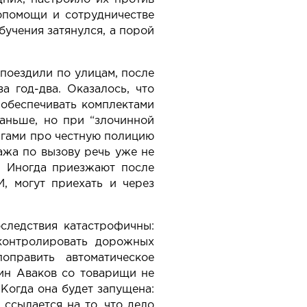
мопомощи и сотрудничестве
бучения затянулся, а порой
поездили по улицам, после
а год-два. Оказалось, что
 обеспечивать комплектами
раньше, но при “злочинной
унгами про честную полицию
ажа по вызову речь уже не
т. Иногда приезжают после
, могут приехать и через
следствия катастрофичны:
 контролировать дорожных
оправить автоматическое
ин Аваков со товарищи не
Когда она будет запущена:
ссылается на то, что дело