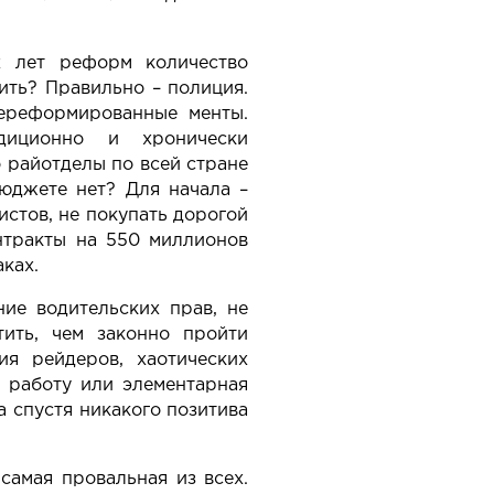
х лет реформ количество
ить? Правильно – полиция.
нереформированные менты.
диционно и хронически
о райотделы по всей стране
бюджете нет? Для начала –
истов, не покупать дорогой
онтракты на 550 миллионов
ках.
ние водительских прав, не
ить, чем законно пройти
я рейдеров, хаотических
ь работу или элементарная
а спустя никакого позитива
самая провальная из всех.