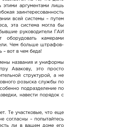
ть этими аргументами лишь
убокая заинтересованность
ании всей системы – путем
са, эта система могла бы
 бывшие руководители ГАИ
т оборудовать камерами
тели. Чем больше штрафов-
– вот в чем беда!
смены названия и униформы
тру Авакову, это просто
ительной структурой, а не
ловного розыска службы по
особенно подразделение по
зведки, навести порядок с
т. Те участковые, что еще
не согласны – попытайтесь
 есть ли в вашем доме его