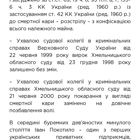
і засуджено за ст.ст. 69, 19 ч. 6, 93 п.п. а, г, 155-
6 ч. 3 КК України (ред. 1960 р.) із
застосуванням ст. 42 КК України (ред. 1960 р.)
до смертної кари – розстрілу – з конфіскацією
всього належного майна.
– Ухвалою судової колегії в кримінальних
справах Верховного Суду України від
22 червня 1999 року вирок Хмельницького
обласного суду від 23 грудня 1998 року
залишено без змін.
– Ухвалою судової колегії у кримінальних
справах Хмельницького обласного суду від
21 червня 2000 року покарання у вигляді
смертної кари замінено на довічне
позбавлення волі.
В середині буремних дев’яностих минулого
століття Іван Покотило – один з перших
українських приватних підприємців,