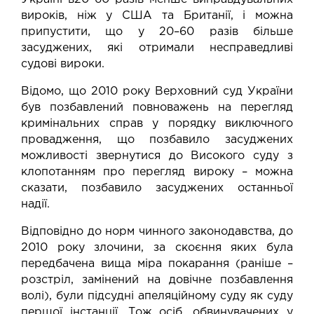
вироків, ніж у США та Британії, і можна
припустити, що у 20–60 разів більше
засуджених, які отримали несправедливі
судові вироки.
Відомо, що 2010 року Верховний суд України
був позбавлений повноважень на перегляд
кримінальних справ у порядку виключного
провадження, що позбавило засуджених
можливості звернутися до Високого суду з
клопотанням про перегляд вироку – можна
сказати, позбавило засуджених останньої
надії.
Відповідно до норм чинного законодавства, до
2010 року злочини, за скоєння яких була
передбачена вища міра покарання (раніше –
розстріл, замінений на довічне позбавлення
волі), були підсудні апеляційному суду як суду
першої інстанції. Тож осіб, обвинувачених у