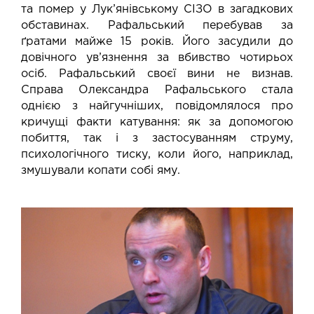
та
помер у Лук’янівському СІЗО в загадкових
обставинах
. Рафальський перебував за
ґратами майже 15 років. Його засудили до
довічного ув’язнення за вбивство чотирьох
осіб. Рафальський своєї вини не визнав.
Справа Олександра Рафальського стала
однією з найгучніших, повідомлялося про
кричущі факти катування: як за допомогою
побиття, так і з застосуванням струму,
психологічного тиску, коли його, наприклад,
змушували копати собі яму.