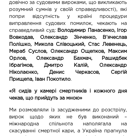
довічно за судовими вироками, що викликають
розумний сумнів у своїй справедливості), які
попри відсутність у країні процедури
виправлення судових помилок, чекають на
справедливий суд:
Володимир Панасенко, Ігор
Вовкодав, Олександр Зінченко, В’ячеслав
Полішко, Микола Слівоцький, Стас Левенець,
Мераб Суслов, Олександр Ощепков, Максим
Орлов, Олександр Бахмач, Рашидбек
Ібрагімов, Дмитро Калій, Олександр
Ніколаєнко, Денис Черкасов, Сергій
Прищепа,
Іван Покотило
.
«Я сидів у камері смертників і кожного дня
чекав, що прийдуть за мною»
Ми розмовляли із засудженими до розстрілу,
вирок щодо яких не був виконаний –
міжнародна спільнота наполягала на
скасуванні смертної кари, а Україна прагнула