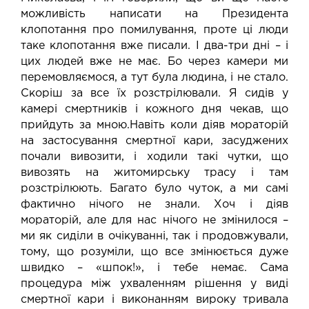
можливість написати на Президента
клопотання про помилування, проте ці люди
таке клопотання вже писали. І два-три дні – і
цих людей вже не має. Бо через камери ми
перемовляємося, а тут була людина, і не стало.
Скоріш за все їх розстрілювали. Я сидів у
камері смертників і кожного дня чекав, що
прийдуть за мною.Навіть коли діяв мораторій
на застосування смертної кари, засуджених
почали вивозити, і ходили такі чутки, що
вивозять на житомирську трасу і там
розстрілюють. Багато було чуток, а ми самі
фактично нічого не знали. Хоч і діяв
мораторій, але для нас нічого не змінилося –
ми як сиділи в очікуванні, так і продовжували,
тому, що розуміли, що все змінюється дуже
швидко – «шпок!», і тебе немає. Сама
процедура між ухваленням рішення у виді
смертної кари і виконанням вироку тривала