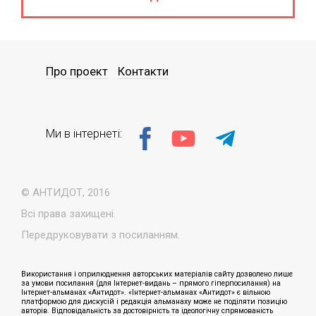
Про проект
Контакти
Ми в інтернеті:
© АНТИДОТ, 2016
Всі права захищені.
Передруковувати з посиланням.
Використання і оприлюднення авторських матеріалів сайту дозволено лише
за умови посилання (для Інтернет-видань – прямого гіперпосилання) на
Інтернет-альманах «Антидот». «Інтернет-альманах «Антидот» є вільною
платформою для дискусій і редакція альманаху може не поділяти позицію
авторів. Відповідальність за достовірність та ідеологічну спрямованість