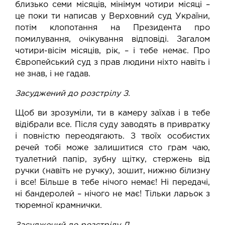
близько семи місяців, мінімум чотири місяці –
це поки ти написав у Верховний суд України,
потім клопотання на Президента про
помилування, очікування відповіді. Загалом
чотири-вісім місяців, рік, – і тебе немає. Про
Європейський суд з прав людини ніхто навіть і
не знав, і не гадав.
Засуджений до розстрілу З.
Щоб ви зрозуміли, ти в камеру заїхав і в тебе
відібрали все. Після суду заводять в привратку
і повністю переодягають. З твоїх особистих
речей тобі може залишитися сто грам чаю,
туалетний папір, зубну щітку, стержень від
ручки (навіть не ручку), зошит, нижню білизну
і все! Більше в тебе нічого немає! Ні передачі,
ні бандеролей – нічого не має! Тільки ларьок з
тюремної крамнички.