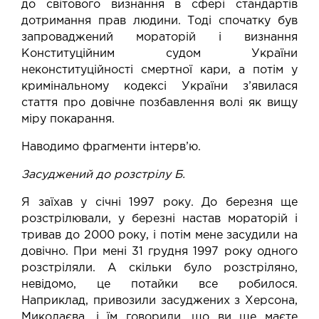
до світового визнання в сфері стандартів
дотримання прав людини. Тоді спочатку був
запроваджений мораторій і визнання
Конституційним судом України
неконституційності смертної кари, а потім у
кримінальному кодексі України з’явилася
стаття про довічне позбавлення волі як вищу
міру покарання.
Наводимо фрагменти інтерв’ю.
Засуджений до розстрілу Б.
Я заїхав у січні 1997 року. До березня ще
розстрілювали, у березні настав мораторій і
тривав до 2000 року, і потім мене засудили на
довічно. При мені 31 грудня 1997 року одного
розстріляли. А скільки було розстріляно,
невідомо, це потайки все робилося.
Наприклад, привозили засуджених з Херсона,
Миколаєва, і їм говорили, що ви ще маєте