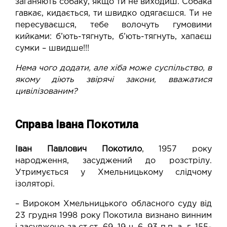
заганяють собаку, якщо ти не виходиш. Собака
гавкає, кидається, ти швидко одягаєшся. Ти не
пересуваєшся, тебе волочуть гумовими
кийками: б’ють-тягнуть, б’ють-тягнуть, хапаєш
сумки – швидше!!!
Нема чого додати, але хіба може суспільство, в
якому діють звірячі закони, вважатися
цивілізованим?
Справа Івана Покотила
Іван Павлович Покотило
, 1957 року
народження, засуджений до розстрілу.
Утримується у Хмельницькому слідчому
ізоляторі.
– Вироком Хмельницького обласного суду від
23 грудня 1998 року Покотила визнано винним