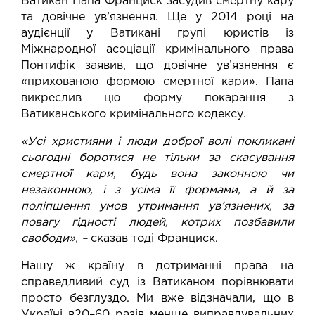
Ватикан Папа Франциск засудив смертну кару
та довічне ув’язнення. Ще у 2014 році на
аудієнції у Ватикані групі юристів із
Міжнародної асоціації кримінального права
Понтифік заявив, що довічне ув’язнення є
«прихованою формою смертної кари». Папа
викреслив цю форму покарання з
Ватиканського кримінального кодексу.
«Усі християни і люди доброї волі покликані
сьогодні боротися не тільки за скасування
смертної кари, будь вона законною чи
незаконною, і з усіма її формами, а й за
поліпшення умов утримання ув’язнених, за
повагу гідності людей, котрих позбавили
свободи», –
сказав
тоді Франциск.
Нашу ж країну в дотриманні права на
справедливий суд із Ватиканом порівнювати
просто безглуздо. Ми
вже відзначали
, що в
Україні в20–60 разів менше виправдувальних