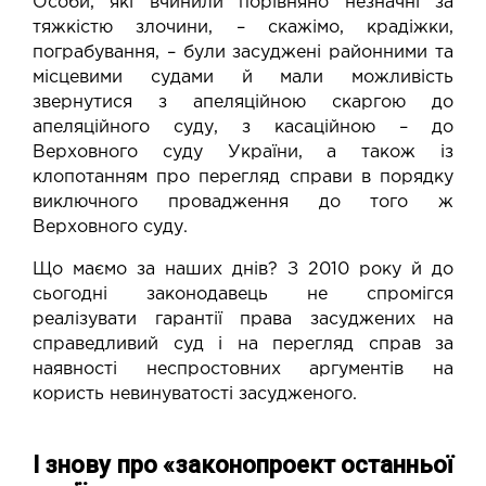
Особи, які вчинили порівняно незначні за
тяжкістю злочини, – скажімо, крадіжки,
пограбування, – були засуджені районними та
місцевими судами й мали можливість
звернутися з апеляційною скаргою до
апеляційного суду, з касаційною – до
Верховного суду України, а також із
клопотанням про перегляд справи в порядку
виключного провадження до того ж
Верховного суду.
Що маємо за наших днів? З 2010 року й до
сьогодні законодавець не спромігся
реалізувати гарантії права засуджених на
справедливий суд і на перегляд справ за
наявності неспростовних аргументів на
користь невинуватості засудженого.
І знову про «законопроект останньої