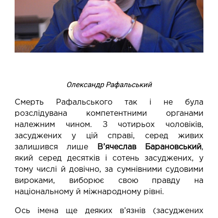
Олександр Рафальський
Смерть Рафальського так і не була
розслідувана компетентними органами
належним чином. З чотирьох чоловіків,
засуджених у цій справі, серед живих
залишився лише
В’ячеслав Барановський
,
який серед десятків і сотень засуджених, у
тому числі й довічно, за сумнівними судовими
вироками, виборює свою правду на
національному й міжнародному рівні.
Ось імена ще деяких в’язнів (засуджених