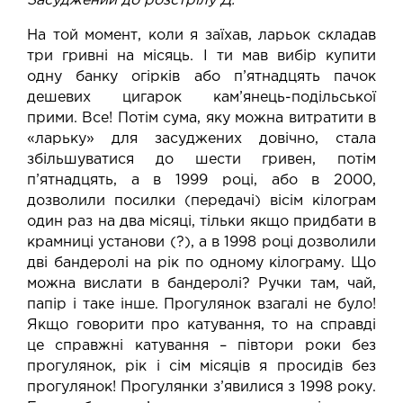
Засуджений до розстрілу Д.
На той момент, коли я заїхав, ларьок складав
три гривні на місяць. І ти мав вибір купити
одну банку огірків або п’ятнадцять пачок
дешевих цигарок кам’янець-подільської
прими. Все! Потім сума, яку можна витратити в
«ларьку» для засуджених довічно, стала
збільшуватися до шести гривен, потім
п’ятнадцять, а в 1999 році, або в 2000,
дозволили посилки (передачі) вісім кілограм
один раз на два місяці, тільки якщо придбати в
крамниці установи (?), а в 1998 році дозволили
дві бандеролі на рік по одному кілограму. Що
можна вислати в бандеролі? Ручки там, чай,
папір і таке інше. Прогулянок взагалі не було!
Якщо говорити про катування, то на справді
це справжні катування – півтори роки без
прогулянок, рік і сім місяців я просидів без
прогулянок! Прогулянки з’явилися з 1998 року.