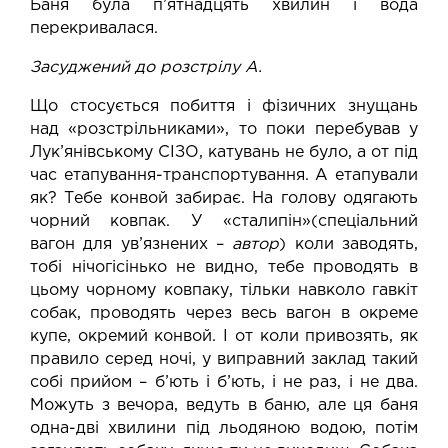
Баня була п’ятнадцять хвилин і вода
перекривалася.
Засуджений до розстрілу А.
Що стосується побиття і фізичних знущань
над «розстрільниками», то поки перебував у
Лук’янівському СІЗО, катувань не було, а от під
час етапування-транспортування. А етапували
як? Тебе конвой забирає. На голову одягають
чорний ковпак. У «сталипін»(спеціальний
вагон для ув’язнених –
автор
) коли заводять,
тобі нічогісінько не видно, тебе проводять в
цьому чорному ковпаку, тільки навколо гавкіт
собак, проводять через весь вагон в окреме
купе, окремий конвой. І от коли привозять, як
правило серед ночі, у виправний заклад такий
собі прийом – б’ють і б’ють, і не раз, і не два.
Можуть з вечора, ведуть в баню, але ця баня
одна-дві хвилини під льодяною водою, потім