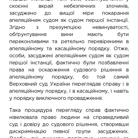
скоєнні вкрай небезпечних злочинів,
засуджено до вищої міри покарання
апеляційним судом як судом першої інстанції.
Згідно з презумпцією невинуватості,
обґрунтування вини мають бути
переконливими та ретельно перевіреними в
апеляційному та касаційному порядку. Отже,
особи, засуджені апеляційним судом як судом
першої інстанції, фактично були позбавленні
права на оскарження судового рішення в
апеляційному порядку, бо той самий
Верховний суд України переглядав справу і в
апеляційному порядку, і в касаційному, і навіть
у порядку виключного провадження.
Така процедура перегляду справ фактично
нівелювала право людини на справедливий
суд і довіру до судового рішення, створивши
дискримінацію певної групи засуджених.