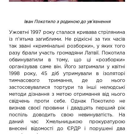
Іван Покотило з родиною до ув’язнення
Ужовтні 1997 року сталася кривава стрілянина
із п’ятьма загиблими. Не рідкісні за тих часів
так звані «кримінальні розборки», у яких того
разу брали участь громадяни Латвії. Покотила
обвинуватили в тому, що ці «розборки»
організував саме він. Його затримали у квітні
1998 року, 45 діб утримували в ізоляторі
тимчасового тримання, де до нього
застосовувалися тортури та інші нелюдські
методи дізнання з метою отримання від нього
свідчень проти себе. Однак Покотило не
визнав своєї провини і двадцять перший рік
поспіль доводить свою невинуватість. На
даний час Хмельницькою прокуратурою
внесені відомості до ЄРДР і порушені два