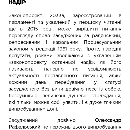
надії»
Законопроект 2033а
, зареєстрований в
парламенті та ухвалений у першому читанні
ще в 2015 році, може вирішити питання
перегляду справ засуджених за радянським,
репресивним і каральним Процесуальним
законом у редакції 1961 року. Проте, народні
депутати, роками зволікаючи з ухваленням
«законопроекту останньої надії», як його
називають, напевно не усвідомлюють
актуальності поставленого питання, адже
кожний день перебування у статусі
засудженого без вини довічно несе із собою,
безсумнівно, величезні душевні страждання,
які тільки можна собі уявити, і є дуже тяжким
випробуванням долі.
Засуджений довічно
Олександр
Рафальський
не пережив цього випробування