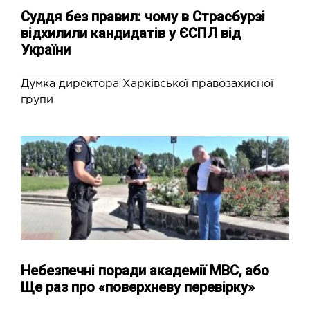
Суддя без правил: чому в Страсбурзі
відхилили кандидатів у ЄСПЛ від
України
Думка директора Харківської правозахисної
групи
Небезпечні поради академії МВС, або
Ще раз про «поверхневу перевірку»