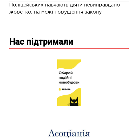
Поліцейських навчають діяти невиправдано
жорстко, на межі порушення закону
Нас підтримали