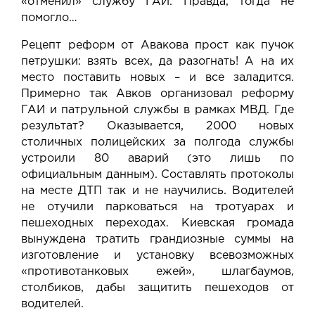
«отменил» службу ГАИ. Правда, тогда не
помогло…
Рецепт реформ от Авакова прост как пучок
петрушки: взять всех, да разогнать! А на их
место поставить новых – и все заладится.
Примерно так Авков организовал реформу
ГАИ и патрульной службы в рамках МВД. Где
результат? Оказывается, 2000 новых
столичных полицейских за полгода службы
устроили 80 аварий (это лишь по
официальным данным). Составлять протоколы
на месте ДТП так и не научились. Водителей
не отучили парковаться на тротуарах и
пешеходных переходах. Киевская громада
вынуждена тратить грандиозные суммы на
изготовление и установку всевозможных
«противотанковых ежей», шлагбаумов,
столбиков, дабы защитить пешеходов от
водителей.