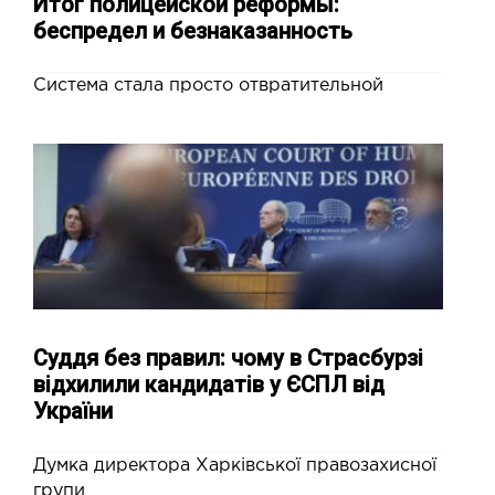
Итог полицейской реформы:
беспредел и безнаказанность
Система стала просто отвратительной
Суддя без правил: чому в Страсбурзі
відхилили кандидатів у ЄСПЛ від
України
Думка директора Харківської правозахисної
групи