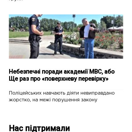
Небезпечні поради академії МВС, або
Ще раз про «поверхневу перевірку»
Поліцейських навчають діяти невиправдано
жорстко, на межі порушення закону
Нас підтримали