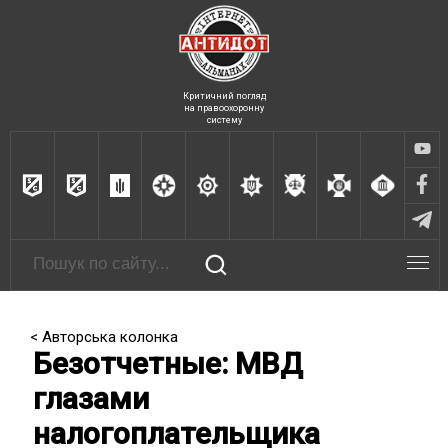
Критичний погляд
на правоохоронну
систему
< Авторська колонка
Безотчетные: МВД
глазами
налогоплательщика