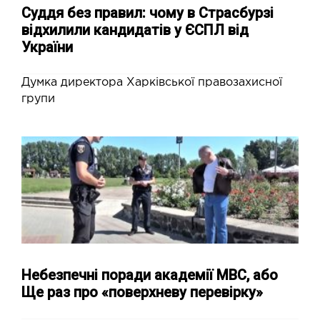
Суддя без правил: чому в Страсбурзі
відхилили кандидатів у ЄСПЛ від
України
Думка директора Харківської правозахисної
групи
Небезпечні поради академії МВС, або
Ще раз про «поверхневу перевірку»