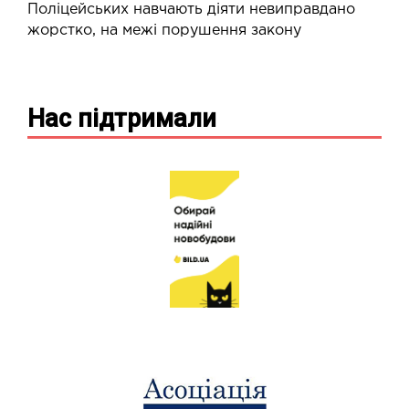
Поліцейських навчають діяти невиправдано
жорстко, на межі порушення закону
Нас підтримали