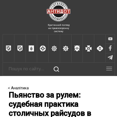
Критичний погляд
на правоохоронну
систему
< Аналітика
Пьянство за рулем:
судебная практика
столичных райсудов в