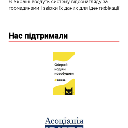
В Україні введуть систему відеонагляду за
громадянами і звірки їх даних для ідентифікації
Нас підтримали