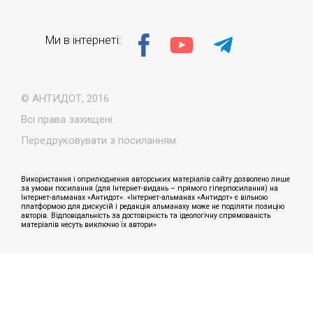
Ми в інтернеті:
© АНТИДОТ, 2016
Всі права захищені.
Передруковувати з посиланням.
Використання і оприлюднення авторських матеріалів сайту дозволено лише
за умови посилання (для Інтернет-видань – прямого гіперпосилання) на
Інтернет-альманах «Антидот». «Інтернет-альманах «Антидот» є вільною
платформою для дискусій і редакція альманаху може не поділяти позицію
авторів. Відповідальність за достовірність та ідеологічну спрямованість
матеріалів несуть виключно їх автори»