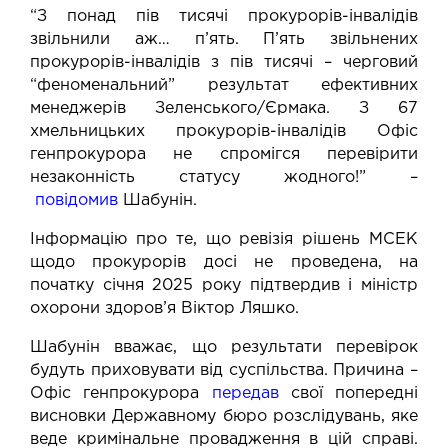
“З понад пів тисячі прокурорів-інвалідів
звільнили аж… п’ять. П’ять звільнених
прокурорів-інвалідів з пів тисячі – черговий
“феноменальний” результат ефективних
менеджерів Зеленського/Єрмака. З 67
хмельницьких прокурорів-інвалідів Офіс
генпрокурора не спромігся перевірити
незаконність статусу жодного!” –
повідомив
Шабунін.
Інформацію про те, що ревізія рішень МСЕК
щодо прокурорів досі не проведена, на
початку січня 2025 року підтвердив і міністр
охорони здоров’я Віктор Ляшко.
Шабунін вважає, що результати перевірок
будуть приховувати від суспільства. Причина –
Офіс генпрокурора
передав
свої попередні
висновки Державному бюро розслідувань, яке
веде кримінальне провадження в цій справі.