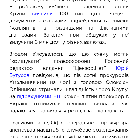
У робочому кабінеті її очільниці Тетяни
Крупи
виявили
100 тис. дол., медичні
документи з ознаками підроблення та списки
“ухилянтів” з прізвищами та фіктивними
діагнозами. Загалом при обшуках у неї
вилучили 6 млн дол. у різних валютах.
Згодом з’ясувалося, що цю схему могли
“кришувати” правоохоронці. Головний
редактор видання “Цензор.Нет”
Юрій
Бутусов
повідомив, що пів сотні прокурорів
Хмельниччини на чолі з головою Олексієм
Олійником отримали інвалідність через Крупу.
За
підрахунками ЕП
, кожен п’ятий прокурор в
Україні отримував пенсійні виплати, які
надаються і за вислугу років, і за інвалідність.
Реагуючи на це, Офіс генерального прокурора
анонсував масштабне службове розслідування
стосовно прокурорів, які можуть отримувати