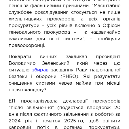
пенсії за фальшивими причинами. “Масштабне
службове розслідування стосується не лише
хмельницьких прокурорів, а всіх органів
прокуратури – усіх рівнів включно з Офісом
генерального прокурора – і є надзвичайно
важливим для всієї системи”, – пообіцяли
правоохоронці.
Покарати винних закликав президент
Володимир Зеленський, який через цю
ситуацію
збирав
засідання Ради національної
безпеки і оборони (РНБО). Які результати
очищення системи через майже три місяці
після скандалу?
ЕП проаналізувала декларації прокурорів
“після звільнення” (подається впродовж 20
днів після фактичного звільнення з роботи) за
2024 рік і початок 2025-го, щоб оцінити
кадровий потік в органах прокуратури.