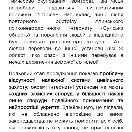
тимчасово окупованих територій. Такі місця
несвободи піддаються систематичним
ворожим обстрілам. Наприклад, лише після
повторного обстрілу Атинського
психоневрологічного інтернату (Сумська
область) та поранення людей з інвалідністю
було прийнято рішення про евакуацію. Але
людей перевели до іншої установи цієї ж
області, яка разом з іншими перебуває в
межах досягнення ворожої артилерії.
Польовий етап дослідження показав
проблему
відсутності належної системи цивільного
захисту: окремі інтернатні установи не мають
жодних захисних споруд, у більшості наявні
лише споруди подвійного призначення та
найпростіші укриття.
Здебільшого, це підвали,
які не обладнано відповідно до вимог
законодавства: не можуть помістити всіх осіб,
які проживають в установі, не пристосовані