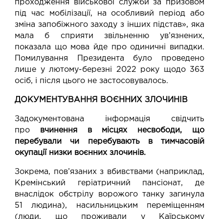
проходження військової служби за призовом
під час мобілізації, на особливий період або
зміна запобіжного заходу з інших підстав», яка
мала б сприяти звільненню ув’язнених,
показала що мова йде про одиничні випадки.
Помилування Президента було проведено
лише у лютому-березні 2022 року щодо 363
осіб, і після цього не застосовувалось.
ДОКУМЕНТУВАННЯ ВОЄННИХ ЗЛОЧИНІВ
Задокументована інформація свідчить
про
вчинення в місцях несвободи, що
перебували чи перебувають в тимчасовій
окупації низки воєнних злочинів.
Зокрема, пов’язаних з вбивствами (наприклад,
Кремінський геріатричний пансіонат, де
внаслідок обстрілу ворожого танку загинула
51 людина), насильницьким переміщенням
(люди, що проживали у Каїрському