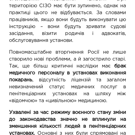
територією СІЗО має бути зупинено, однак на
практиці цього не відбувається. За словами
працівників, якщо вони будуть виконувати цю
інструкцію – вони будуть зривати судові
засідання, візити родичів і адвокатів,
обслуговування установи.
Повномасштабне вторгнення Росії не лише
створило нові проблеми, а й загострило старі.
Так, ще більш критичні наслідки має
брак
медичного персоналу в установах виконання
покарань
, відсутність ліцензій та загалом
невизначений статус медичних послуг в
пенітенціарних установах на шляху між
«відомчою» та «цивільною» медициною.
Ухвалені за час режиму воєнного стану зміни
до законодавства значно не вплинули на
зменшення кількості людей в пенітенціарних
установах.
Основні з них були спрямовані на