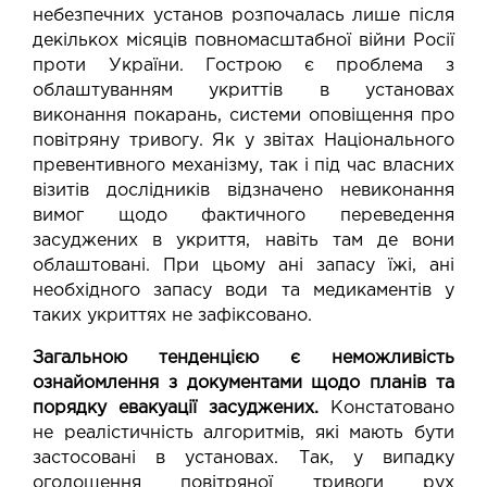
небезпечних установ розпочалась лише після
декількох місяців повномасштабної війни Росії
проти України. Гострою є проблема з
облаштуванням укриттів в установах
виконання покарань, системи оповіщення про
повітряну тривогу. Як у звітах Національного
превентивного механізму, так і під час власних
візитів дослідників відзначено невиконання
вимог щодо фактичного переведення
засуджених в укриття, навіть там де вони
облаштовані. При цьому ані запасу їжі, ані
необхідного запасу води та медикаментів у
таких укриттях не зафіксовано.
Загальною тенденцією є неможливість
ознайомлення з документами щодо планів та
порядку евакуації засуджених.
Констатовано
не реалістичність алгоритмів, які мають бути
застосовані в установах. Так, у випадку
оголошення повітряної тривоги рух