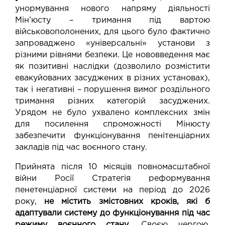
унормування нового напряму діяльності
Мін’юсту – тримання під вартою
військовополонених, для цього було фактично
запроваджено «універсальні» установи з
різними рівнями безпеки. Це нововведення має
як позитивні наслідки (дозволило розмістити
евакуйованих засуджених в різних установах),
так і негативні – порушення вимог роздільного
тримання різних категорій засуджених.
Урядом не було ухвалено комплексних змін
для посилення спроможності Мінюсту
забезпечити функціонування пенітенціарних
закладів під час воєнного стану.
Прийнята після 10 місяців повномасштабної
війни Росії Стратегія реформування
пенетенціарної системи на період до 2026
року,
не містить змістовних кроків, які б
адаптували систему до функціонування під час
режиму воєнного стану.
Своєю чергою,