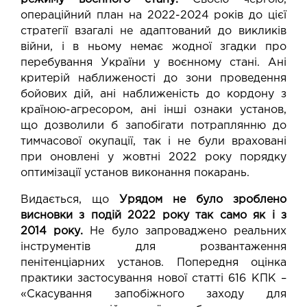
операційний план на 2022-2024 років до цієї
стратегії взагалі не адаптований до викликів
війни, і в ньому немає жодної згадки про
перебування України у воєнному стані. Ані
критерій наближеності до зони проведення
бойових дій, ані наближеність до кордону з
країною-агресором, ані інші ознаки установ,
що дозволили б запобігати потраплянню до
тимчасової окупації, так і не були враховані
при оновлені у жовтні 2022 року порядку
оптимізації установ виконання покарань.
Видається, що
Урядом не було зроблено
висновки з подій 2022 року так само як і з
2014 року.
Не було запроваджено реальних
інструментів для розвантаження
пенітенціарних установ. Попередня оцінка
практики застосування нової статті 616 КПК –
«Скасування запобіжного заходу для