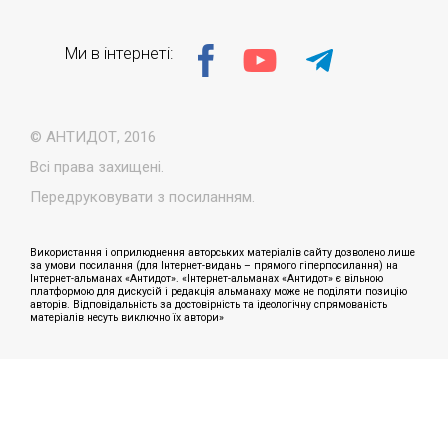
Ми в інтернеті:
© АНТИДОТ, 2016
Всі права захищені.
Передруковувати з посиланням.
Використання і оприлюднення авторських матеріалів сайту дозволено лише
за умови посилання (для Інтернет-видань – прямого гіперпосилання) на
Інтернет-альманах «Антидот». «Інтернет-альманах «Антидот» є вільною
платформою для дискусій і редакція альманаху може не поділяти позицію
авторів. Відповідальність за достовірність та ідеологічну спрямованість
матеріалів несуть виключно їх автори»