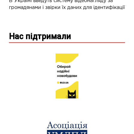
В Україні введуть систему відеонагляду за
громадянами і звірки їх даних для ідентифікації
Нас підтримали