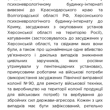
психоневрологічному будинку-інтернаті
вивезені до Краснодарського краю та
Волгоградської області РФ, Херсонського
психоневрологічного будинку-інтернату до
Криму, засуджених з окупованих установ
Херсонської області на територію Росії),
катуванням (застосовувалось до засуджених у
Херсонській області, та свідками яких вони
були, а також про щонайменше одне вбивство
ув’язненого і декілька випадків зникнення
цивільних заручників, яких росіяни
утримували у пенітенціарних установах),
примусовими роботами на військові потреби
(використання засуджених Північної виправної
колонії №90, для ремонту військової техніки,
та виробництво на території колонії продукції
для військових потреб) та вербування до
збройних сил держави-агресора. Кожен з цих
випадків має бути зафіксований, ретельно