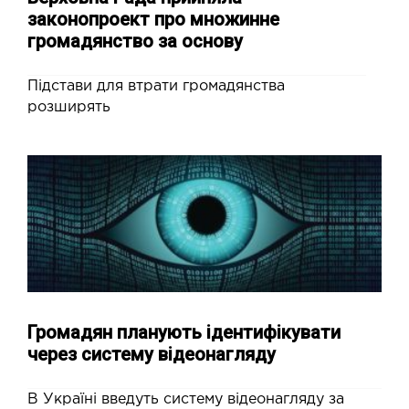
законопроект про множинне
громадянство за основу
Підстави для втрати громадянства
розширять
Громадян планують ідентифікувати
через систему відеонагляду
В Україні введуть систему відеонагляду за