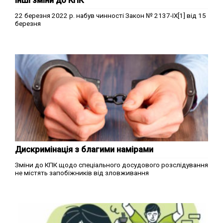
інші зміни до КПК
22 березня 2022 р. набув чинності Закон № 2137-ІХ[1] від 15
березня
Дискримінація з благими намірами
Зміни до КПК щодо спеціального досудового розслідування
не містять запобіжників від зловживання