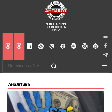
Критичний погляд
на правоохоронну
систему
Аналітика