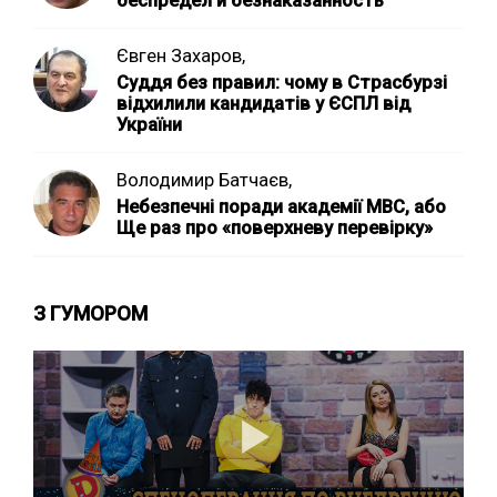
беспредел и безнаказанность
Євген Захаров,
Суддя без правил: чому в Страсбурзі
відхилили кандидатів у ЄСПЛ від
України
Володимир Батчаєв,
Небезпечні поради академії МВС, або
Ще раз про «поверхневу перевірку»
З ГУМОРОМ