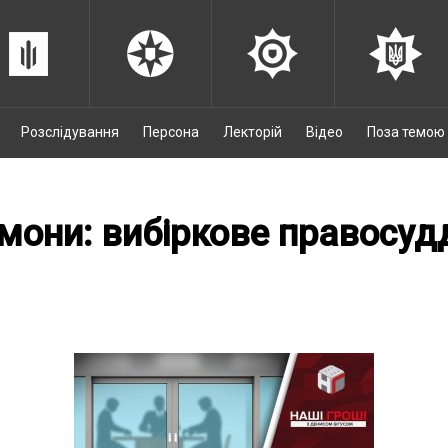
Розслідування
Персона
Лекторій
Відео
Поза темою
емони: вибіркове правосу