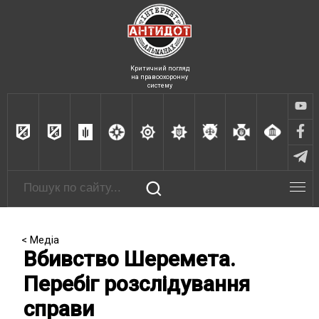
Критичний погляд
на правоохоронну
систему
< Медіа
Вбивство Шеремета.
Перебіг розслідування
справи