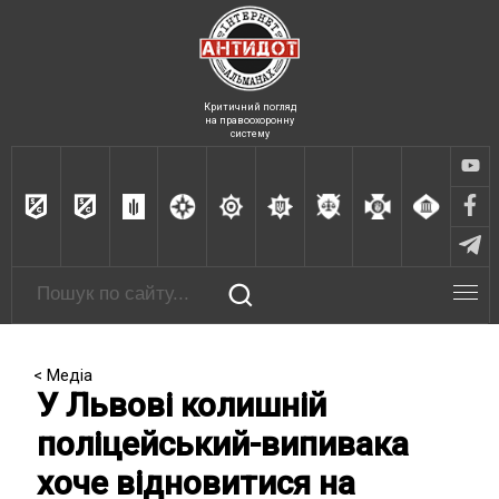
Критичний погляд
на правоохоронну
систему
< Медіа
У Львові колишній
поліцейський-випивака
хоче відновитися на