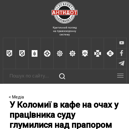
Критичний погляд
на правоохоронну
систему
< Медіа
У Коломиї в кафе на очах у
працівника суду
глумилися над прапором