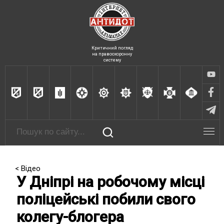
Критичний погляд
на правоохоронну
систему
< Відео
У Дніпрі на робочому місці
поліцейські побили свого
колегу-блогера