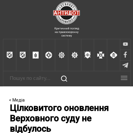
Критичний погляд
на правоохоронну
систему
< Медіа
Цілковитого оновлення
Верховного суду не
відбулось