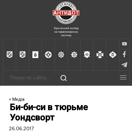
Критичний погляд
на правоохоронну
систему
< Медіа
Би-би-си в тюрьме
Уондсворт
26.06.2017