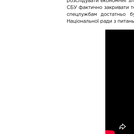
розслідувати економічні з
СБУ фактично закривати те
спецлужбам достатньо б
Національної ради з питан