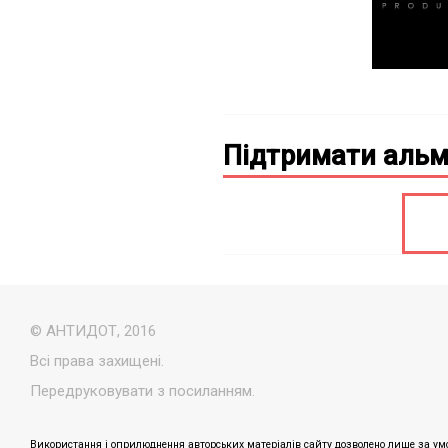
Підтримати альм
© АНТИДОТ, 2016
Всі права захищені.
Передруковувати з посиланням.
Використання і оприлюднення авторських матеріалів сайту дозволено лише за умо