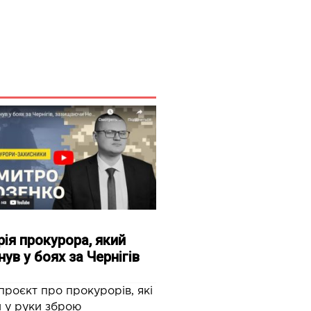
рія прокурора, який
нув у боях за Чернігів
роєкт про прокурорів, які
и у руки зброю