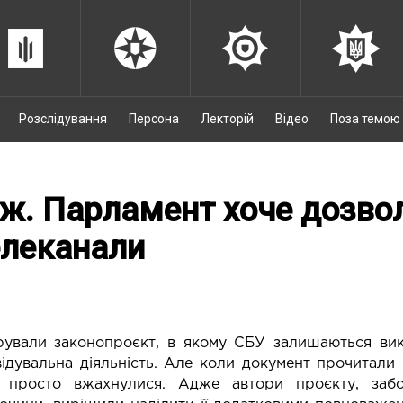
Розслідування
Персона
Лекторій
Відео
Поза темою
ж. Парламент хоче дозво
елеканали
рували законопроєкт, в якому СБУ залишаються ви
ідувальна діяльність. Але коли документ прочитали 
о просто вжахнулися. Адже автори проєкту, заб