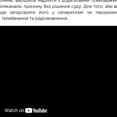
лочини, вирішили наділити її додатковими повноваже
леканали, причому без рішення суду. Для того, аби ві
уде запідозрити його у сепаратизмі чи тероризм
ь телебачення та радіомовлення.