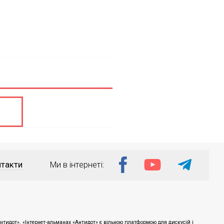
такти
Ми в інтернеті:
тидот». «Інтернет-альманах «Антидот» є вільною платформою для дискусій і