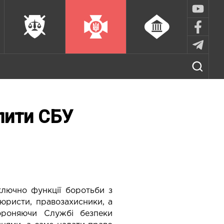
лити СБУ
ключно функції боротьби з
юристи, правозахисники, а
ороняючи Службі безпеки