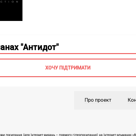
анах "Антидот"
ХОЧУ ПІДТРИМАТИ
Про проект
Кон
ви посилання (для Інтернет-видань – прямого гіперпосилання) на Інтернет-альманах «Ан