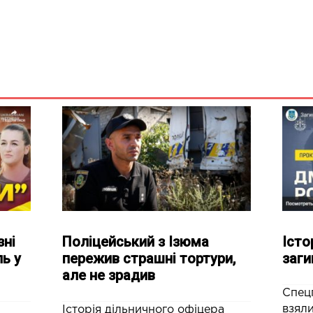
зні
Поліцейський з Ізюма
Істо
ь у
пережив страшні тортури,
заги
але не зрадив
Спецп
взял
Історія дільничного офіцера