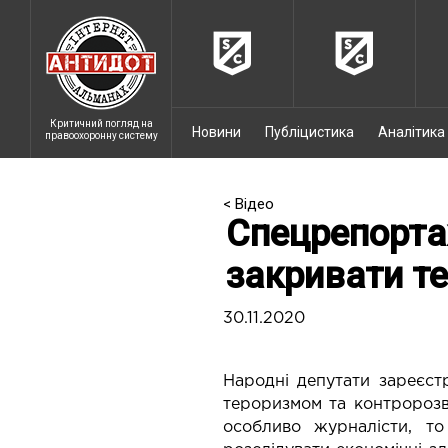
Критичний погляд на
Новини
Публіцистика
Аналітика
правоохоронну систему
< Відео
Спецрепорта
закривати т
30.11.2020
Народні депутати зареєст
тероризмом та контророзв
особливо журналісти, т