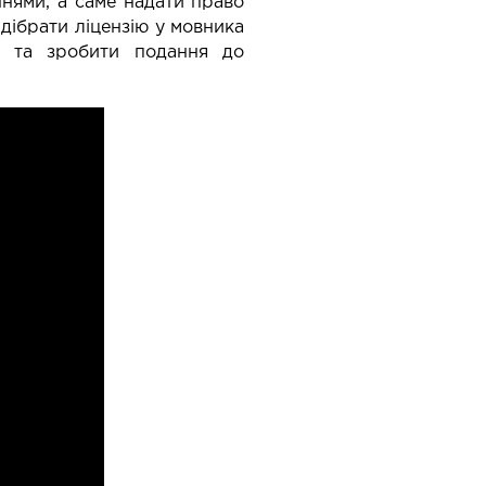
ннями, а саме надати право
дібрати ліцензію у мовника
і та зробити подання до