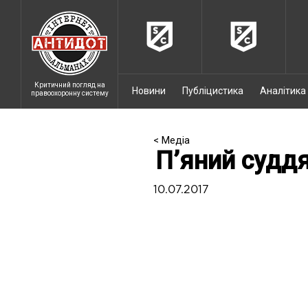
Критичний погляд на
Новини
Публіцистика
Аналітика
правоохоронну систему
< Медіа
П’яний судд
10.07.2017