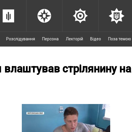
Розслідування
Персона
Лекторій
Відео
Поза темою
я влаштував стрілянину на