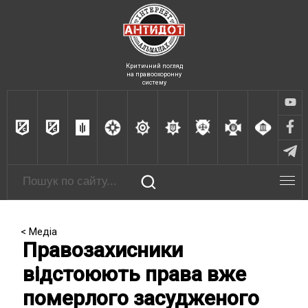
Критичний погляд
на правоохоронну
систему
< Медіа
Правозахисники
відстоюють права вже
померлого засудженого