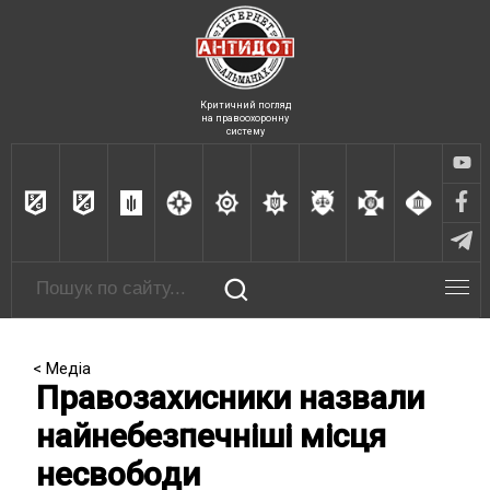
Критичний погляд
на правоохоронну
систему
< Медіа
Правозахисники назвали
найнебезпечніші місця
несвободи