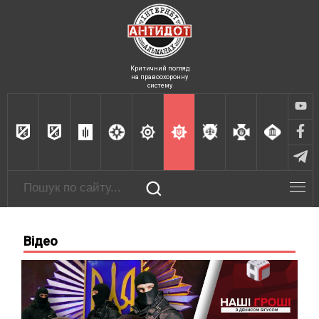
Критичний погляд
на правоохоронну
систему
Відео