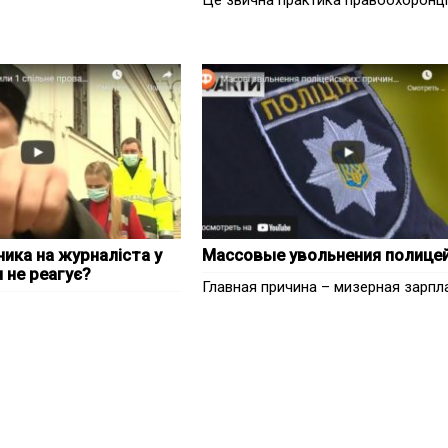
Це звична практика правоохоронц
ика на журналіста у
Массовые увольнения полице
я не реагує?
Главная причина – мизерная зарпл