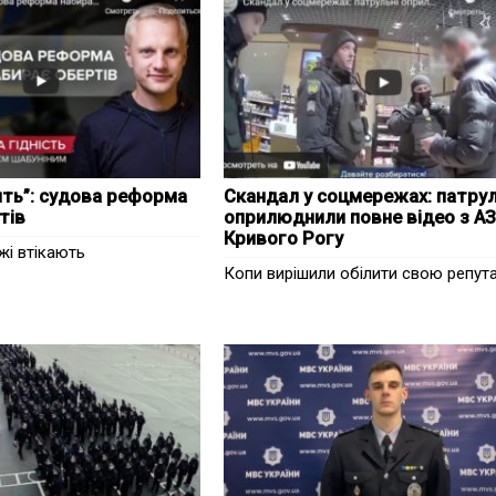
рять”: судова реформа
Скандал у соцмережах: патрул
тів
оприлюднили повне відео з А
Кривого Рогу
жі втікають
Копи вирішили обілити свою репут