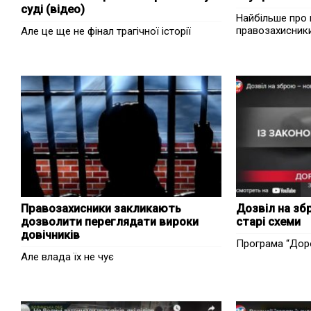
суді (відео)
Найбільше про 
правозахисник
Але це ще не фінал трагічної історії
Правозахисники закликають
Дозвіл на зб
дозволити переглядати вироки
старі схеми
довічників
Програма “Доро
Але влада їх не чує