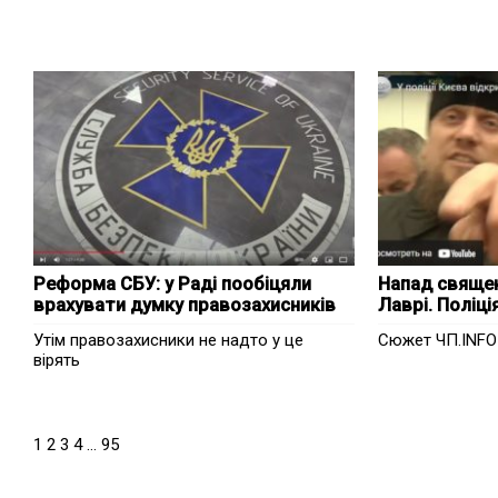
Реформа СБУ: у Раді пообіцяли
Напад священ
врахувати думку правозахисників
Лаврі. Поліці
Утім правозахисники не надто у це
Сюжет ЧП.INFO
вірять
1
2
3
4
…
95