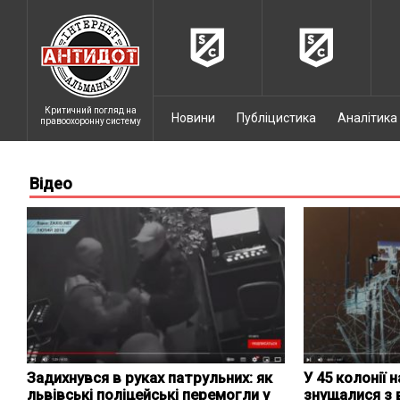
Критичний погляд на
Новини
Публіцистика
Аналітика
правоохоронну систему
Відео
Задихнувся в руках патрульних: як
У 45 колонії
львівські поліцейські перемогли у
знущалися з в