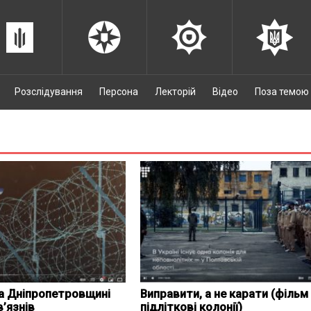
Розслідування
Персона
Лекторій
Відео
Поза темою
 на Дніпропетровщині
Виправити, а не карати (фільм
’язнів
підліткові колонії)