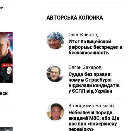
ли
АВТОРСЬКА КОЛОНКА
Олег Єльцов,
Итог полицейской
реформы: беспредел и
безнаказанность
Євген Захаров,
Суддя без правил:
чому в Страсбурзі
відхилили кандидатів
у ЄСПЛ від України
тиск
Володимир Батчаєв,
Небезпечні поради
академії МВС, або Ще
раз про «поверхневу
перевірку»