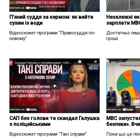
П’яний суддя за кермом: як вийти
Незалежні ек
сухим із води
зарплати МВ
Відеосюжет програми “Правосуддя по-
Достатньо лиш
новому”
гроші
САП без голови та скандал Галушка
МВС запустил
з поліцейськими
безпеки». Вч
Відеосюжет програми “Такі справи”:
Поки що це піл