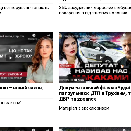
ці всі порушення знають
35% засуджених дорослих відбува
и
покарання в підліткових колоніях
рою – новий закон,
Документальний фільм «Будні
патрульних»: ДТП з Трухіним, 
ДБР та zpsanek
гі закони”
Матеріал з ексклюзивом