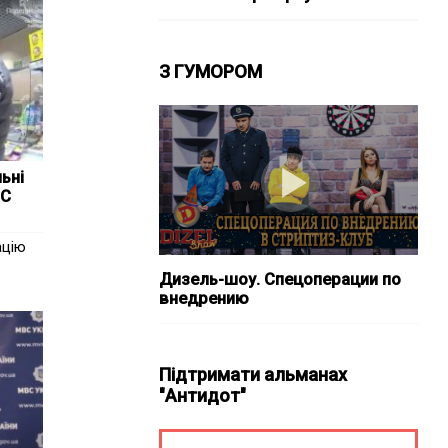
З ГУМОРОМ
ьні
ЗС
ацію
Дизель-шоу. Спецоперации по
внедрению
Підтримати альманах
"Антидот"