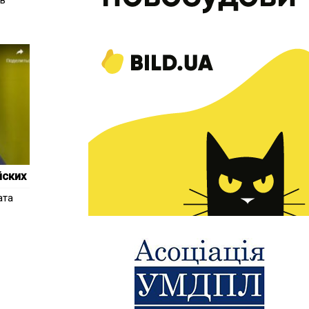
ів
йских
ата