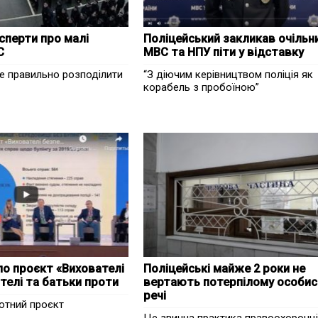
сперти про малі
Поліцейський закликав очільн
С
МВС та НПУ піти у відставку
е правильно розподілити
“З діючим керівництвом поліція як
корабель з пробоїною”
о проєкт «Вихователі
Поліцейські майже 2 роки не
ителі та батьки проти
вертають потерпілому особис
речі
отний проєкт