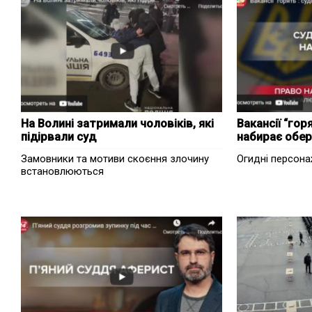
На Волині затримали чоловіків, які
Вакансії “го
підірвали суд
набирає обер
Замовники та мотиви скоєння злочину
Огидні персона
встановлюються