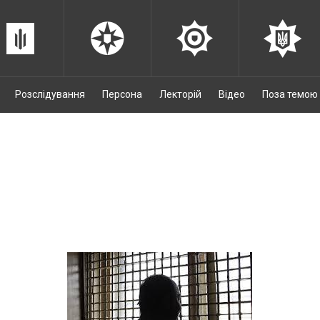
Розслідування
Персона
Лекторій
Відео
Поза темою