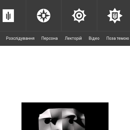
Розслідування
Персона
Лекторій
Відео
Поза темою