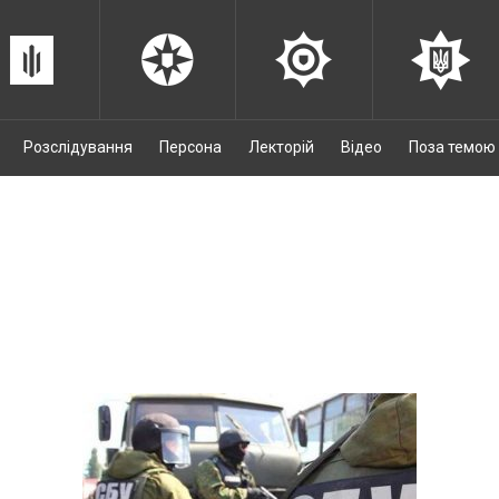
Розслідування
Персона
Лекторій
Відео
Поза темою