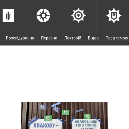
Розслідування
Персона
Лекторій
Відео
Поза темою