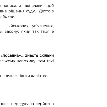
и написали такі заяви, щоб
ивне рішення суду. Дехто з
дібрали.
– військових, ув’язнених,
ії закону, який так гаряче
 «посадив»… Знаєте скільки
вському напрямку, там такі
не лякає тільки каліцтво.
роцес, передувала серйозна