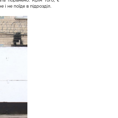
ата поранено. Крім того, є
 і не поїде в підрозділ.