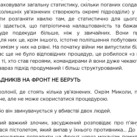
ховувати загальну статистику, скільки поганих солда
колишніх ув’язнених створюють окремі підрозділи) у 
ати розганяти хвилю там, де статистично для цього
ні здається, що патріотична налаштованість та бажа
буде подекуди більше, ніж у звичайних. Вони пр
ля них це, крім іншого, істотне поліпшення побутови
имізм у них на рівні. На початку війни ми випустили б
с ще не було відповідних процедур, це робилося «з к
ті, хто став героями, командирами й вони дуже чекаю
 зараз підхід продуманий і більш структурований.
АДНИКІВ НА ФРОНТ НЕ БЕРУТЬ
олонії, де стоять кілька ув’язнених. Окрім Миколи,
оче, але не може скористатися процедурою.
бо він звинувачується у вбивстві двох людей.
акий важкий злочин, засуджений розповідає про п’ян
вся пістолетом, який випав у їхнього противника… До 