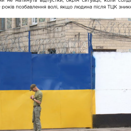
ни не матимуть відпустки, окрім ситуації, коли солд
 років позбавлення волі, якщо людина після ТЦК зникне