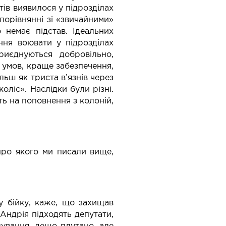
тів виявилося у підрозділах
порівнянні зі «звичайними»
 немає підстав. Ідеальних
ння воювати у підрозділах
иєднуються добровільно,
х умов, краще забезпечення,
ільш як триста в’язнів через
оліс». Наслідки були різні.
ть на поповнення з колоній,
 про якого ми писали вище,
у бійку, каже, що захищав
Андрія підходять депутати,