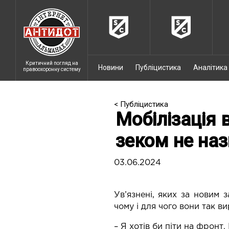
Критичний погляд на
Новини
Публіцистика
Аналітика
правоохоронну систему
< Публіцистика
Мобілізація 
зеком не на
03.06.2024
Ув’язнені, яких за новим 
чому і для чого вони так в
– Я хотів би піти на фронт