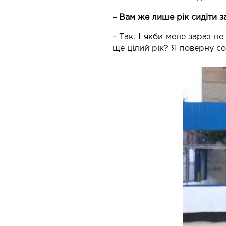
– Вам же лише рік сидіти 
– Так. І якби мене зараз не
ще цілий рік? Я поверну соб