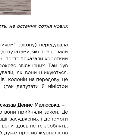
 остання сотня нових
ником” закону) передувала
 депутатами, які працювали
он пост” показали короткий
роково звільнених. Там був
ували, як вони шикуються,
в” колоній на передову, це
 (так депутати й міністри
сказав Денис Малюська, –
І
що вони прийняли закон. Це
ації засуджених і допомоги
и вони щось не те зроблять,
 б дуже просив журналістів