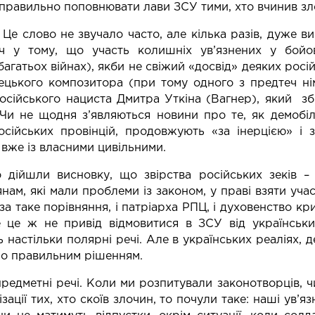
еправильно поповнювати лави ЗСУ тими, хто вчинив зл
. Це слово не звучало часто, але кілька разів, дуже 
іч у тому, що участь колишніх ув’язнених у бойов
агатьох війнах), якби не свіжий «досвід» деяких росій
ецького композитора (при тому одного з предтеч ні
осійського нациста Дмитра Уткіна (Вагнер), який з
Чи не щодня з’являються новини про те, як демобілі
сійських провінцій, продовжують «за інерцією» і з
е вже із власними цивільними.
о дійшли висновку, що звірства російських зеків –
ам, які мали проблеми із законом, у праві взяти учас
 за таке порівняння, і патріарха РПЦ, і духовенство к
е це ж не привід відмовитися в ЗСУ від українськи
 настільки полярні речі. Але в українських реаліях, д
уло правильним рішенням.
предметні речі. Коли ми розпитували законотворців, 
ізації тих, хто скоїв злочин, то почули таке: наші ув’