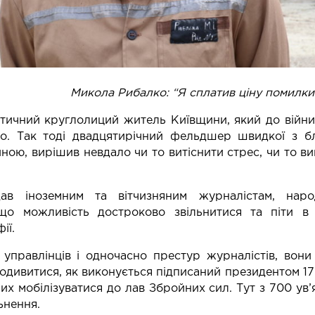
 “Я сплатив ціну помилки і буду
тичний круглолиций житель Київщини, який до війни 
о. Так тоді двадцятирічний фельдшер швидкої з б
ою, вирішив невдало чи то витіснити стрес, чи то ви
дав іноземним та вітчизняним журналістам, наро
, що можливість достроково звільнитися та піти 
ії.
управлінців і одночасно престур журналістів, вони
подивитися, як виконується підписаний президентом 17
их мобілізуватися до лав Збройних сил. Тут з 700 ув
ьнення.