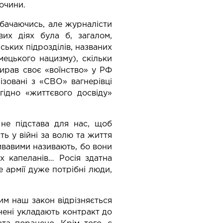
очини.
вибачаючись, але журналісти
их діях була б, загалом,
ських підрозділів, названих
мецького нацизму), скільки
бирав своє «воїнство» у РФ
зовані з «СВО» вагнерівці
гідно «життєвого досвіду»
 не підстава для нас, щоб
ть у війні за волю та життя
ривавими називають, бо вони
х капеланів… Росія здатна
е армії дуже потрібні люди,
чим наш закон відрізняється
язнені укладають контракт до