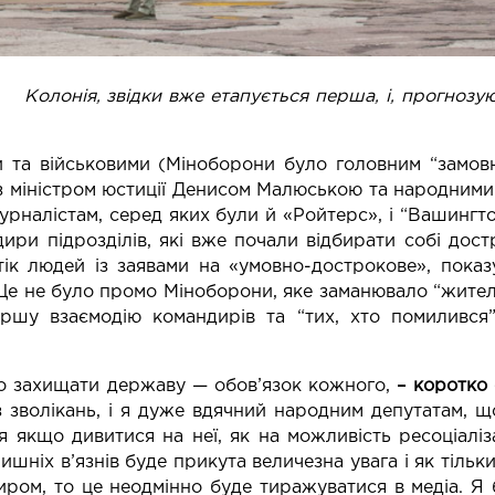
 етапується перша, і, прогнозують, не
и та військовими (Міноборони було головним “замов
 міністром юстиції Денисом Малюською та народними
урналістам, серед яких були й «Ройтерс», і “Вашингт
ири підрозділів, які вже почали відбирати собі дост
тік людей із заявами на «умовно-дострокове», показ
Це не було промо Міноборони, яке заманювало “жителі
ршу взаємодію командирів та “тих, хто помилився”
що захищати державу — обов’язок кожного,
– коротко 
 зволікань, і я дуже вдячний народним депутатам, 
я якщо дивитися на неї, як на можливість ресоціаліз
лишніх в’язнів буде прикута величезна увага і як тільк
иром, то це неодмінно буде тиражуватися в медіа. Я