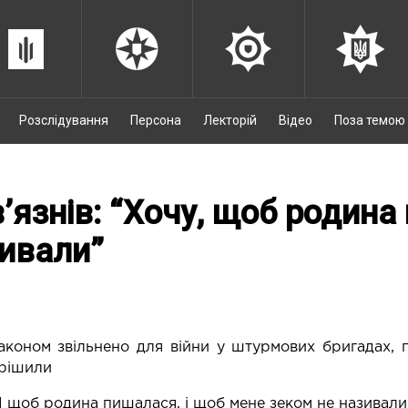
Розслідування
Персона
Лекторій
Відео
Поза темою
в’язнів: “Хочу, щоб родина
зивали”
законом звільнено для війни у штурмових бригадах,
ирішили
. І щоб родина пишалася, і щоб мене зеком не називали