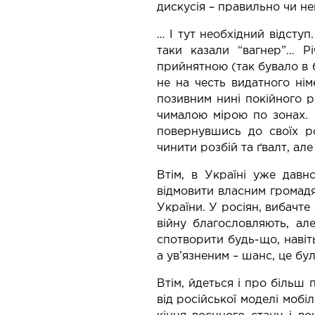
дискусія – правильно чи н
… І тут необхідний відступ
таки казали “вагнер”… Р
прийнятною (так бувало в б
не на честь видатного нім
позивним нині покійного р
чималою мірою по зонах. 
повернувшись до своїх ро
чинити розбій та ґвалт, ал
Втім, в Україні уже давн
відмовити власним громадян
України. У росіян, вибачте
війну благословляють, ал
спотворити будь-що, навіть
а ув’язненим – шанс, це б
Втім, йдеться і про більш 
від російської моделі мобіл