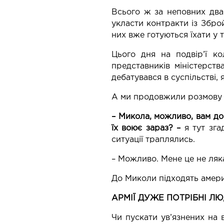
Всього ж за неповних два 
укласти контракти із Збро
них вже готуються їхати у т
Цього дня на подвір’ї ко
представників міністерств
дебатувався в суспільстві, я
А ми продовжили розмову 
– Микола, можливо, вам до
їх воює зараз? –
я тут зг
ситуації траплялись.
– Можливо. Мене це не ляка
До Миколи підходять амери
АРМІЇ ДУЖЕ ПОТРІБНІ Л
Чи пускати ув’язнених на 