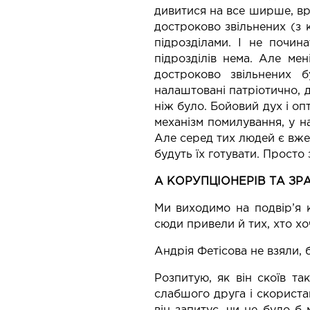
дивитися на все ширше, вра
достроково звільнених (з 
підрозділами. І не почин
підрозділів нема. Але ме
достроково звільнених 
налаштовані патріотично, д
ніж було. Бойовий дух і опт
механізм помилування, у на
Але серед тих людей є вже 
будуть їх готувати. Просто
А КОРУПЦІОНЕРІВ ТА ЗР
Ми виходимо на подвір’я к
сюди привели й тих, хто х
Андрія Фетісова не взяли, 
Розпитую, як він скоїв т
слабшого друга і скориста