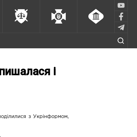
 пишалася і
 поділилися з Укрінформом,
.