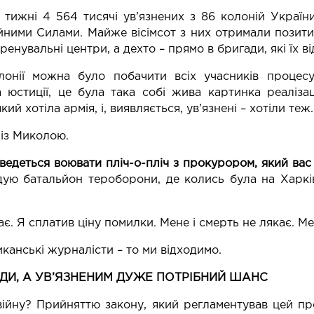
тижні 4 564 тисячі ув’язнених з 86 колоній Україн
йними Силами. Майже вісімсот з них отримали позит
ренувальні центри, а дехто – прямо в бригади, які їх ві
лонії можна було побачити всіх учасників процесу 
а юстиції, це була така собі жива картинка реалізац
кий хотіла армія, і, виявляється, ув’язнені – хотіли теж.
із Миколою.
ведеться воювати пліч-о-пліч з прокурором, який вас
адую батальйон тероборони, де колись була на Харкі
є. Я сплатив ціну помилки. Мене і смерть не лякає. Ме
канські журналісти – то ми відходимо.
ЮДИ, А УВ’ЯЗНЕНИМ ДУЖЕ ПОТРІБНИЙ ШАНС
війну? Прийняттю закону, який регламентував цей п