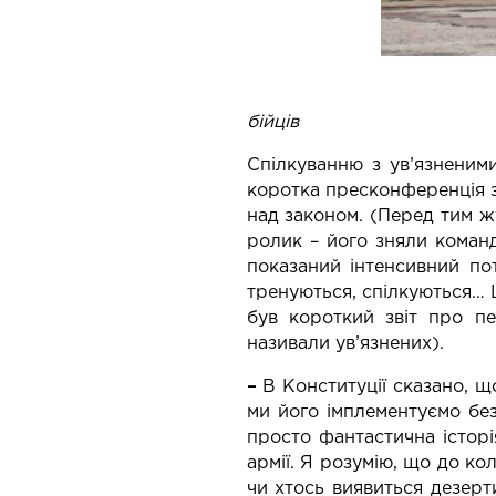
Колонія, звідки вже
бійців
Спілкуванню з ув’язненим
коротка пресконференція з
над законом. (Перед тим ж
ролик – його зняли команд
показаний інтенсивний по
тренуються, спілкуються… 
був короткий звіт про пе
називали ув’язнених).
–
В Конституції сказано, 
ми його імплементуємо без
просто фантастична історі
армії. Я розумію, що до ко
чи хтось виявиться дезерт