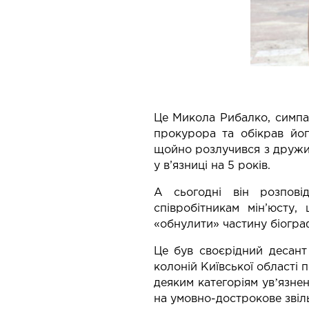
Микола Рибалко:
Це Микола Рибалко, симпа
прокурора та обікрав йог
щойно розлучився з дружин
у в’язниці на 5 років.
А сьогодні він розпові
співробітникам мін’юсту
«обнулити» частину біограф
Це був своєрідний десант 
колоній Київської області 
деяким категоріям увʼязнен
на умовно-дострокове звіл