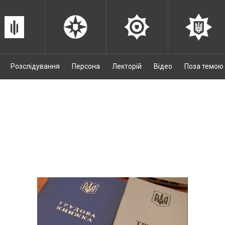
Розслідування
Персона
Лекторій
Відео
Поза темою