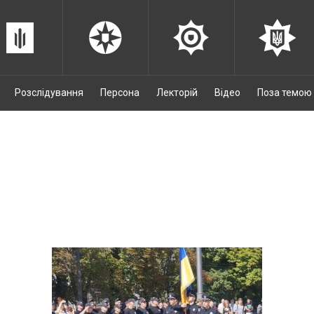
Розслідування
Персона
Лекторій
Відео
Поза темою