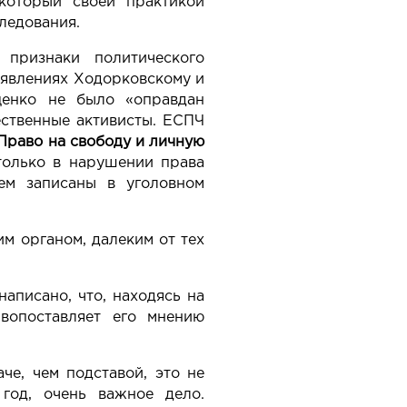
который своей практикой
ледования.
 признаки политического
аявлениях Ходорковскому и
ценко не было «оправдан
ественные активисты. ЕСПЧ
Право на свободу и личную
 только в нарушении права
ем записаны в уголовном
им органом, далеким от тех
аписано, что, находясь на
ивопоставляет его мнению
че, чем подставой, это не
год, очень важное дело.