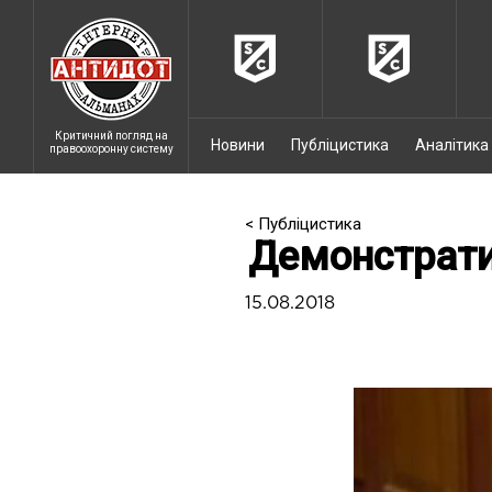
Критичний погляд на
Новини
Публіцистика
Аналітика
правоохоронну систему
< Публіцистика
Демонстрати
15.08.2018