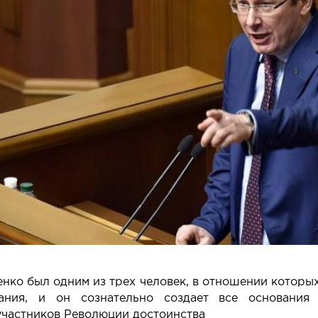
енко был одним из трех человек, в отношении котор
вания, и он сознательно создает все основани
участников Революции достоинства