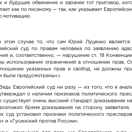
ак и будущее обвинение и заранее тот приговор, кот
лает как по писаному — так, как указывает Европейск
ю мотивацию.
в этом случае то, что сам Юрий Луценко является 
ейский суд по правам человека по заявлению адво
ия и, соответственно, — нарушение ст. 18 Конвенци
ы использования ограничений в отношении прав. О
тношении указанных прав и свобод, не должны при
и были предусмотрены»).
Ведь Европейский суд ни разу — из того, что я ана
 утверждал о наличии признаков политического прес
о существует очень высокий стандарт доказывания нар
озложил бремя доказывания на сторону заявителя.
ых суд установил признаки политического преследо
» и «Гусинский против России».