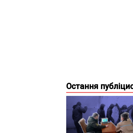
Остання
публіци