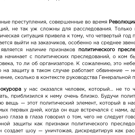
нные преступления, совершенные во время
Революции
кций, не так уж сложны для расследования. Только
ческая ситуация привела к тому, что четвертый год
дается выйти на заказчиков, особенно на среднее звен
 является наличие признаков
политического пресл
а начинает с политических преследований, о ком 
века, то ли об организаторе. К сожалению, это небе
о на защиту в таком случае работает обвинение — н
ение, сколько в контексте руководства Генеральной 
рокурора
у нас оказался человек, который… не то ч
зать, приблизился к нему очень близко. Будучи пол
ю вещь — этот политический элемент, который в н
мых первых дней, когда он еще встречался с нами, 
ьно глаза в глаза говорил о том, чего не следует гов
оной защиты как признаки политического преследо
он создает шоу — уничтожая, дискредитируя как рас