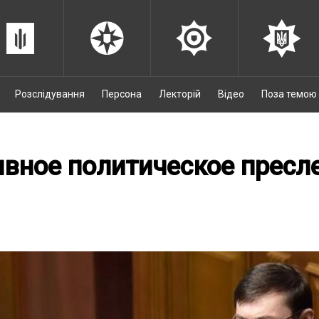
Розслідування
Персона
Лекторій
Відео
Поза темою
вное политическое пресл