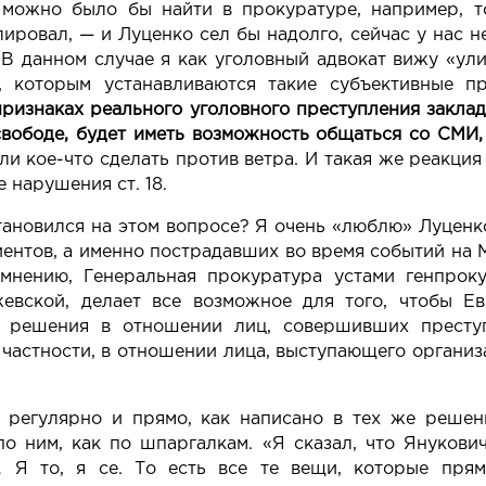
 можно было бы найти в прокуратуре, например, т
ировал, — и Луценко сел бы надолго, сейчас у нас н
В данном случае я как уголовный адвокат вижу «ул
о, которым устанавливаются такие субъективные пр
признаках реального уголовного преступления заклад
свободе, будет иметь возможность общаться со СМИ, 
ли кое-что сделать против ветра. И такая же реакция
 нарушения ст. 18.
ановился на этом вопросе? Я очень «люблю» Луценко
ентов, а именно пострадавших во время событий на М
мнению, Генеральная прокуратура устами генпрокур
евской, делает все возможное для того, чтобы Е
е решения в отношении лиц, совершивших преступ
 частности, в отношении лица, выступающего организ
 регулярно и прямо, как написано в тех же решен
по ним, как по шпаргалкам. «Я сказал, что Янукович
… Я то, я се. То есть все те вещи, которые пря