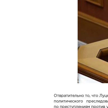
Отвратительно то, что Луц
политического преследо
по преступлениям против 