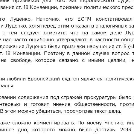
чень признаков для того же Европейского суда, 
вания ст. 18 Конвенции, признаки политического прес
го Луценко. Напомню, что ЕСПЧ констатировал
и Луценко, хотя перед этим отказал в аналогичных з
с тем следует отметить, что на самом деле Лу
у нас часто ошибочно утверждают, в частности общ
адержания Луценко были признаки нарушения ст. 5 («
ст. 18 Конвенции. Поэтому в данном случае вопрос
 на свободе, которое связано с иными целями, ч
ни любили Европейский суд, он является политическ
вался.
овании содержания под стражей прокуратуры было н
нтервью и готовит мнение общественности, прот
В этом можно убедиться, просмотрев текст дела.
даже сложно комментировать. По моему мнению, ина
айшее дно, которого можно было достичь. 2013 