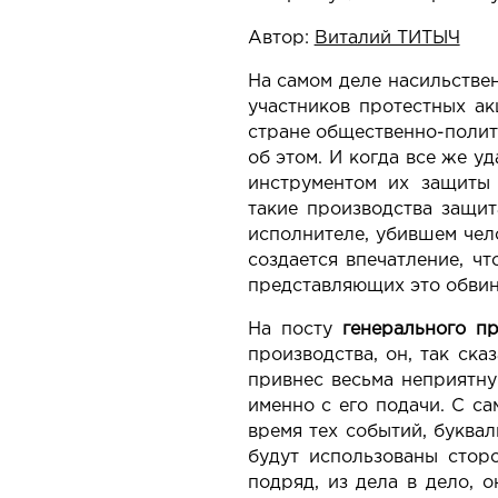
Автор:
Виталий ТИТЫЧ
На самом деле насильстве
участников протестных а
стране общественно-полити
об этом. И когда все же у
инструментом их защиты
такие производства защит
исполнителе, убившем чело
создается впечатление, чт
представляющих это обвин
На посту
генерального п
производства, он, так ска
привнес весьма неприятну
именно с его подачи. С са
время тех событий, буквал
будут использованы стор
подряд, из дела в дело, 