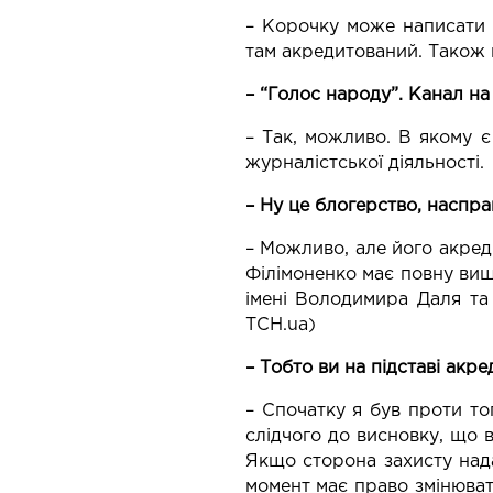
– Корочку може написати к
там акредитований. Також в
– “Голос народу”. Канал на
– Так, можливо. В якому є 
журналістської діяльності.
– Ну це блогерство, насправ
– Можливо, але його акред
Філімоненко має повну вищ
імені Володимира Даля та
ТСН.ua)
– Тобто ви на підставі акр
– Спочатку я був проти то
слідчого до висновку, що в
Якщо сторона захисту нада
момент має право змінювати