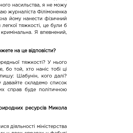
ного насильства, я не можу
ажаю журналіста Філімоненка
ожна йому нанести фізичний
легкої тяжкості, це були б
 кримінальна. Я впевнений,
жете на це відповісти?
ередньої тяжкості? У нього
 бо той, хто наніс тобі ці
пишу: Шабунін, кого далі?
у давайте складемо список
их справ буде політичною
природних ресурсів Микола
ися діяльності міністерства