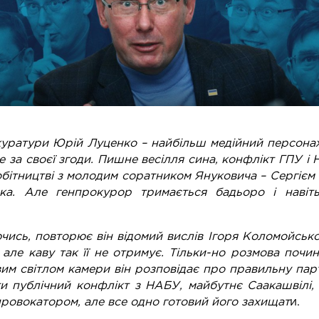
куратури Юрій Луценко – найбільш медійний персонаж
е за своєї згоди. Пишне весілля сина, конфлікт ГПУ і
обітництві з молодим соратником Януковича – Сергієм
а. Але генпрокурор тримається бадьоро і навіт
ючись, повторює він відомий вислів Ігоря Коломойсько
 але каву так її не отримує. Тільки-но розмова почи
вим світлом камери він розповідає про правильну пар
и публічний конфлікт з НАБУ, майбутнє Саакашвілі,
провокатором, але все одно готовий його захищат
и.