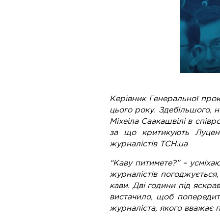
Керівник Генеральної про
цього року. Здебільшого, н
Міхеіла Саакашвілі в співр
за що критикують Луценк
журналістів ТСН.ua
“Каву питимете?” – усміха
журналістів погоджується,
кави. Дві години під яскра
вистачило, щоб попередит
журналіста, якого вважає 