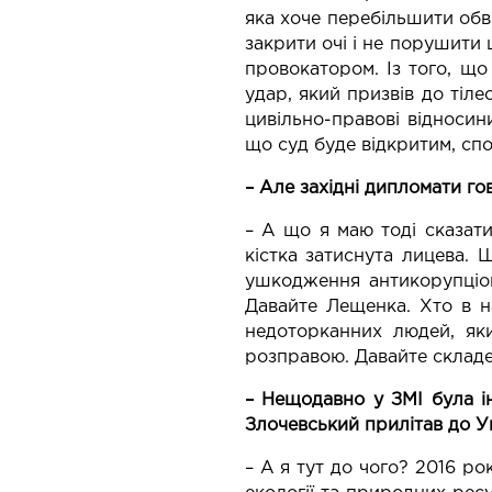
яка хоче перебільшити обв
закрити очі і не порушити 
провокатором. Із того, що
удар, який призвів до тіл
цивільно-правові відносин
що суд буде відкритим, спо
– Але західні дипломати го
– А що я маю тоді сказати
кістка затиснута лицева. 
ушкодження антикорупціон
Давайте Лещенка. Хто в н
недоторканних людей, як
розправою. Давайте складе
– Нещодавно у ЗМІ була і
Злочевський прилітав до Ук
– А я тут до чого? 2016 ро