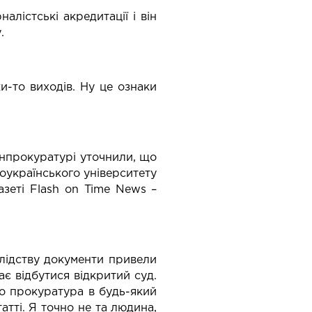
лістські акредитації і він
.
ки-то виходів. Ну це ознаки
енпрокуратурі уточнили, що
оукраїнського університету
зеті Flash on Time News –
слідству документи привели
ає відбутися відкритий суд.
то прокуратура в будь-який
атті. Я точно не та людина,