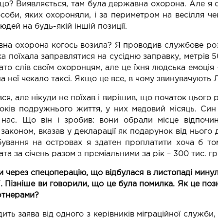
 що? Виявляється, там була державна охорона. Але я 
особи, яких охороняли, і за периметром на весілля ч
юдей на будь-якій іншій позиції.
на охорона когось возила? Я проводив службове розс
ка поїхала заправлятися на сусідню заправку, метрів 
ато слів своїм охоронцям, але це їхня людська емоція
а неї чекало таксі. Якщо це все, в чому звинувачують Л
ся, але нікуди не поїхав і вирішив, що початок цього
оків подружнього життя, у них медовий місяць. Син 
 нас. Що він і зробив: вони обрали місце відпочин
з законом, вказав у декларації як подарунок від нього 
ування на островах я здатен проплатити хоча б то
ата за січень разом з преміальними за рік – 300 тис. гр
 через спецоперацію, що відбулася в листопаді минул
 Пізніше ви говорили, що це була помилка. Як це позн
артнерами?
ить заява від одного з керівників міграційної служби, 