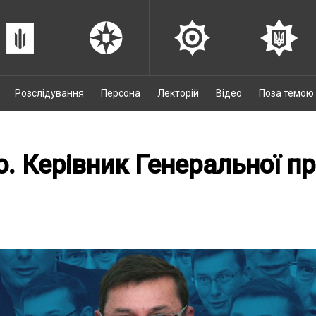
Розслідування
Персона
Лекторій
Відео
Поза темою
. Керівник Генеральної п