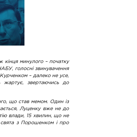
 кінця минулого – початку
 НАБУ, голосні звинувачення
 Курченком – далеко не усе,
ь жартує, звертаючись до
го, що став мемом. Один із
нається, Луценку вже не до
тію влади, 15 хвилин, що не
 свята з Порошенком і про