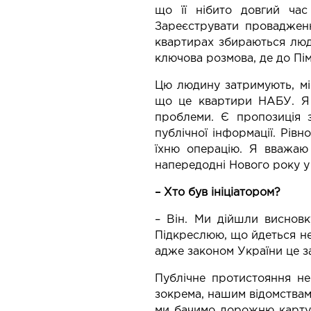
що її нібито довгий ча
Зареєструвати проваджен
квартирах збираються люд
ключова розмова, де до Пім
Цю людину затримують, міс
що це квартири НАБУ. Я 
проблеми. Є пропозиція з
публічної інформації. Рів
їхню операцію. Я вважаю
напередодні Нового року у 
– Хто був ініціатором?
– Він. Ми дійшли висновк
Підкреслюю, що йдеться не 
адже законом України це з
Публічне протистояння не
зокрема, нашим відомствам,
ми бачимо дорожню карту 