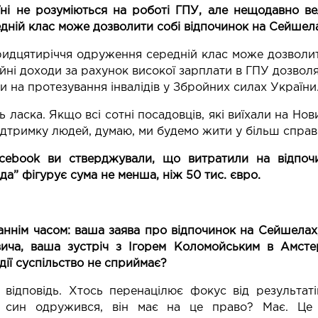
їні не розуміються на роботі ГПУ, але нещодавно в
едній клас може дозволити собі відпочинок на Сейшела
ридцятиріччя одруження середній клас може дозволит
ійні доходи за рахунок високої зарплати в ГПУ дозво
ти на протезування інвалідів у Збройних силах України
 ласка. Якщо всі сотні посадовців, які виїхали на Нов
ідтримку людей, думаю, ми будемо жити у більш справед
cebook ви стверджували, що витратили на відпочи
да” фігурує сума не менша, ніж 50 тис. євро.
аннім часом: ваша заява про відпочинок на Сейшелах
вича, ваша зустріч з Ігорем Коломойським в Амсте
 дії суспільство не сприймає?
з відповідь. Хтось перенацілює фокус від результат
й син одружився, він має на це право? Має. Це