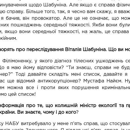
инувачення щодо Шабуніна. Але якщо є справа фізич
цю справу. Більше того, так, я чесно вам скажу, я вв
 я бачив, він провокатор. Але це не означає, що м
есних пошкоджень середньої тяжкості. Якби вони були 
и, якщо вони середньої тяжкості, на жаль, це справа
кійним.
ворять про переслідування Віталія Шабуніна. Що ви мо
 Філімоненку, у якого діагноз тілесних ушкоджень с
Що я маю йому відповісти? “Ти знаєш, справи не буде,
ер?” Тоді давайте складіть мені список, давайте я 
ас ще відомий антикорупціонер? Мустафа Найєм. Н
им можна все і проти яких порушення кримінальн
мо цей список!
нформація про те, що колишній міністр екології та 
раїни. Ви знаєте, чому і до кого
?
ку НАБУ витребувало у мене п’ять справ, що стосувал