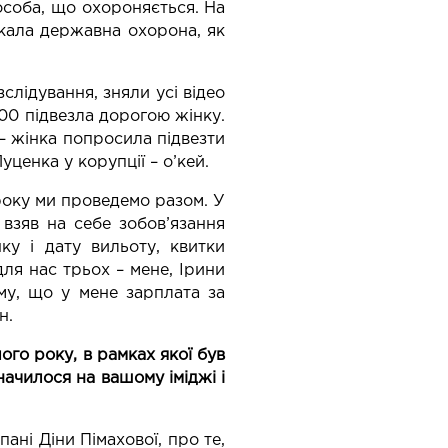
особа, що охороняється. На
екала державна охорона, як
лідування, зняли усі відео
500 підвезла дорогою жінку.
 – жінка попросила підвезти
уценка у корупції – о’кей.
 року ми проведемо разом. У
взяв на себе зобов’язання
ку і дату вильоту, квитки
для нас трьох – мене, Ірини
му, що у мене зарплата за
н.
ого року, в рамках якої був
ачилося на вашому іміджі і
пані Діни Пімахової, про те,