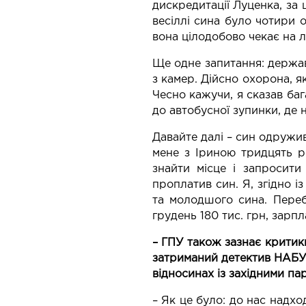
дискредитації Луценка, за
весіллі сина було чотири 
вона цілодобово чекає на л
Ще одне запитання: держав
з камер. Дійсно охорона, я
Чесно кажучи, я сказав баг
до автобусної зупинки, де н
Давайте далі – син одружив
мене з Іриною тридцять р
знайти місце і запросити
проплатив син. Я, згідно і
та молодшого сина. Переб
грудень 180 тис. грн, зарпл
– ГПУ також зазнає критики
затриманий детектив НАБУ.
відносинах із західними п
– Як це було: до нас надход