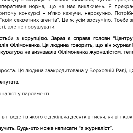
імперативна норма, що не має виключень. Я прекр
ритому конкурсі – м’яко кажучи, нерозумно. Потріб
крім секретних агентів”. Це ж усім зрозуміло. Треба з
ті, але не порушувати.
ьби з корупцією. Зараз є справа голови “Центру п
лія Філімоненка. Ця людина говорить, що він журналіс
куратура не визнавала Філімоненка журналістом, тепер
 проста. Ця людина заакредитована у Верховній Раді, 
депутата.
наліст у парламенті.
він веде і в якого є декілька десятків тисяч, як він каж
вучить. Будь-хто може написати “я журналіст”.