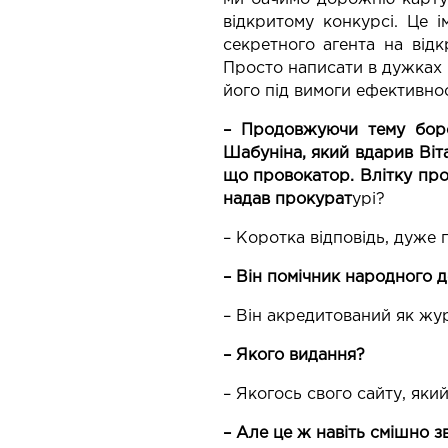
відкритому конкурсі. Це 
секретного агента на відк
Просто написати в дужках “
його під вимоги ефективнос
– Продовжуючи тему борот
Шабуніна, який вдарив Віта
що провокатор. Влітку про
надав прокурат
урі?
– Коротка відповідь, дуже
– Він помічник народного 
– Він акредитований як жур
– Якого видання?
– Якогось свого сайту, який 
– Але це ж навіть смішно з