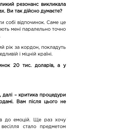
еликий резонанс викликала
х. Ви так дійсно думаєте?
и собі відпочинок. Саме це
ляють мені паралельно точно
.
ий рік за кордон, покладуть
ливій і міцній країні.
нок 20 тис. доларів, а у
, далі – критика процедури
рдамі. Вам після цього не
ів до емоцій. Ще раз хочу
 весілля стало предметом