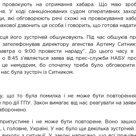
с провокують на отримання хабара. Що маю зроб
ня. У ході санкціонованих судом оперативних захо
и, які обговорюють речі схожі на провокування хаба
ахової дзвонить ця особа і говорить, що готова надат
ця його зустрічей обшуковують. Під час обшуків пр
зателефонував директору агенства Артему Ситнику 
автра о 9:00 провести нараду”. До цього часу я 
но о 8:45 з’являється заява від прес-служби НАБУ пр
 це немудрим, бо спочатку треба було обговорити
нас була зустріч із Ситником.
у, що то була помилка і не може бути повторення
про дії ГПУ. Закон вимагає від нас реагувати на зая
аборонено.
припустиме і не може бути повторене. Воно зашко
 і, головне, Україні. У нас було ще декілька зустріче
виходу з ситуації. У законі написано, що всі праці