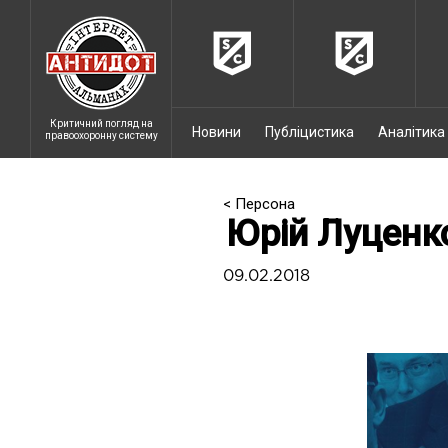
Критичний погляд на
Новини
Публіцистика
Аналітика
правоохоронну систему
< Персона
Юрій Луценко
09.02.2018