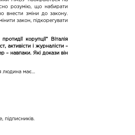
асно розумію, що набирати
но внести зміни до закону.
мінити закон, підкорегувати
ротидії корупції” Віталія
т, активісти і журналісти –
 – навпаки. Які докази він
ця людина має…
е, підписників.