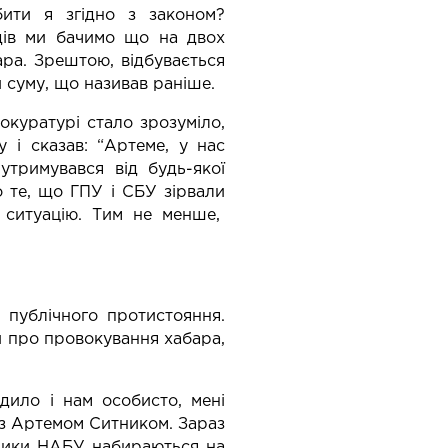
ити я згідно з законом?
дів ми бачимо що на двох
ра. Зрештою, відбувається
и суму, що називав раніше.
окуратурі стало зрозуміло,
і сказав: “Артеме, у нас
утримувався від будь-якої
о те, що ГПУ і СБУ зірвали
 ситуацію. Тим не менше,
 публічного протистояння.
ви про провокування хабара,
дило і нам особисто, мені
й з Артемом Ситником. Зараз
вники НАБУ набираються на