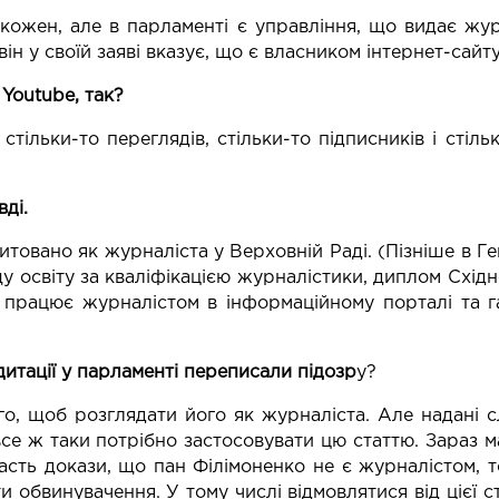
ожен, але в парламенті є управління, що видає журна
ін у своїй заяві вказує, що є власником інтернет-сайту
 Youtube, так?
стільки-то переглядів, стільки-то підписників і стіль
ді.
итовано як журналіста у Верховній Раді. (Пізніше в Г
у освіту за кваліфікацією журналістики, диплом Східн
 працює журналістом в інформаційному порталі та га
едитації у парламенті переписали підозр
у?
го, щоб розглядати його як журналіста. Але надані 
се ж таки потрібно застосовувати цю статтю. Зараз м
сть докази, що пан Філімоненко не є журналістом, 
 обвинувачення. У тому числі відмовлятися від цієї ст