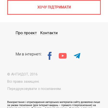
ХОЧУ ПІДТРИМАТИ
Про проект
Контакти
Ми в інтернеті:
© АНТИДОТ, 2016
Всі права захищені.
Передруковувати з посиланням.
Використання і оприлюднення авторських матеріалів сайту дозволено лише
за умови посилання (для Інтернет-видань – прямого гіперпосилання) на