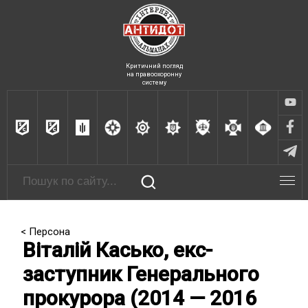
Критичний погляд
на правоохоронну
систему
< Персона
Віталій Касько, екс-
заступник Генерального
прокурора (2014 — 2016