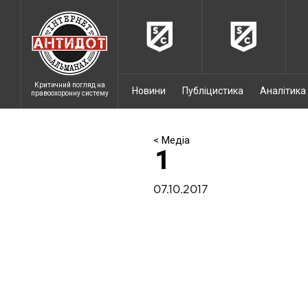
Критичний погляд на
Новини
Публіцистика
Аналітика
правоохоронну систему
< Медіа
1
07.10.2017