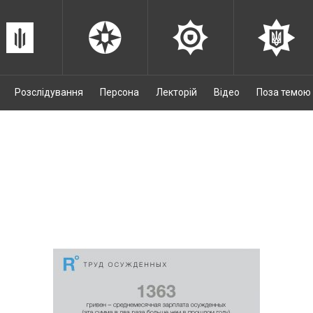
Розслідування
Персона
Лекторій
Відео
Поза темою