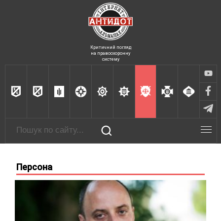
Критичний погляд
на правоохоронну
систему
Персона