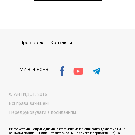
Про проект
Контакти
Ми в інтернеті:
© АНТИДОТ, 2016
Всі права захищені.
Передруковувати з посиланням.
Використання і оприлюднення авторських матеріалів сайту дозволено лише
за умови посилання (для Інтернет-видань – прямого гіперпосилання) на