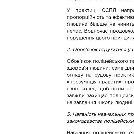
У практиці ЄСПЛ напрац
пропорційність та ефектив
(людина більше не чинить
немає. Водночас продовжен
порушення цього принципу 
2. Обов’язок втрутитися у 
Обов’язок поліцейського п
здоров’я людини, саме для
огляду на судову практику
«презумпція правоти», про
своїх колег, щоб потім не 
завжди захищає поліцейсь
на завдання шкоди людині —
3. Наявність навчальних пр
законодавства поліцейськи
Навчання поліцейських (я