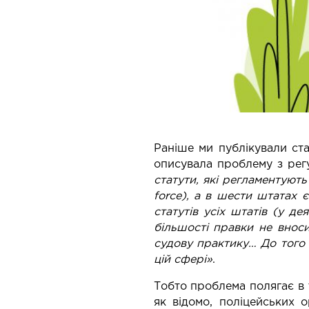
Раніше ми публікували ст
описувала проблему з регу
статути, які регламентують
force), а в шести штатах 
статутів усіх штатів (у д
більшості правки не вноси
судову практику… До того 
цій сфері»
.
Тобто проблема полягає в
як відомо, поліцейських 