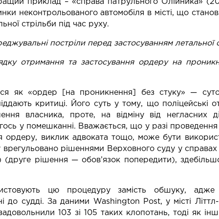
кращий приклад –
«справа патрульного Олійника»
(20
пинки неконтрольованого автомобіля в місті, що стано
ьної стрільби під час руху.
реджувальні постріли перед застосуванням летальної 
рядку отримання та застосування ордеру на прони
ься як «ордер [на проникнення] без стуку» — сут
іддають критиці
. Його суть у тому, що поліцейські о
ння власника, проте, на відміну від негласних д
огось у помешканні. Вважається, що у разі проведення
ня ордеру, виклик адвоката тощо, може бути викорис
у врегульовано рішеннями Верховного суду у справах «Ke
5) (друге рішення — обов’язок попередити), здебіль
ристовують цю процедуру замість обшуку, адж
і до судді. За
даними
Washington Post, у місті Літтл
задовольнили 103 зі 105 таких клопотань, тоді як ін