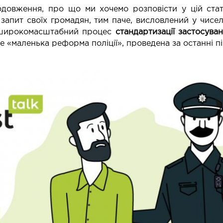
одовження, про що ми хочемо розповісти у цій стат
запит своїх громадян, тим паче, висловлений у чисе
в широкомасштабний процес
стандартизації застосува
 «маленька реформа поліції», проведена за останні пі