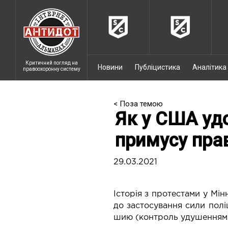
Критичний погляд на
Новини
Публіцистика
Аналітика
правоохоронну систему
< Поза темою
Як у США уд
примусу пра
29.03.2021
Історія з протестами у Мі
до застосування сили пол
шию (контроль удушенням, c