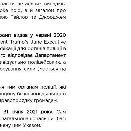
навіть летальних випадків.
oke hold, а й загалом про
реоною Тейлор та Джорджем
амп видав у червні 2020
dent Trump’s June Executive
ікації для органів поліції в
го відповідає Департамент
дивідуально поліцейських, а
стосування сили (мається на
я тим органам поліції, які
нципу безпечної діяльності
ів правопорядку громадам.
я 31 січня 2021 року
. Сам
загальнонаціональній базі
джену цим Указом.