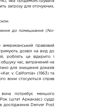
16), яка продемонструвала
вить загрозу для оточуючих,
сили.
кнення до помешкання (No-
о американський правовий
тримують дозвіл на вхід до
ій, роблять це відкрито і
 обшуку час, витрачений на
тано для знищення доказів
r. v. California» (1963) та
шого вони стосуються справ
е вона потребує меншого
-Рок (штат Арканзас) судді
ше дослідження Denver Post