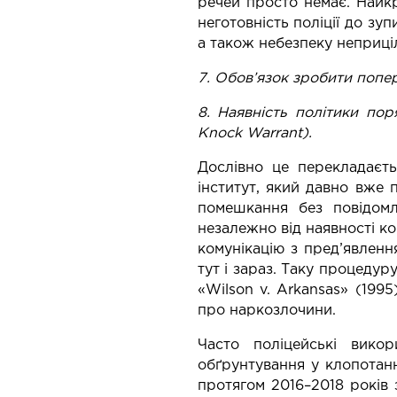
речей просто немає. Най
неготовність поліції до зу
а також небезпеку неприціл
7. Обов’язок зробити попе
8. Наявність політики по
Knock Warrant).
Дослівно це перекладаєт
інститут, який
давно вже п
помешкання без повідомле
незалежно від наявності к
комунікацію з пред’явлен
тут і зараз. Таку процедур
«Wilson v. Arkansas» (199
про наркозлочини.
Часто поліцейські вико
обґрунтування у клопотанн
протягом 2016–2018 років 