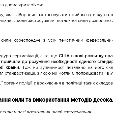
за двома критеріями:
тику, яка забороняє застосовувати прийом натиску н
випадків, коли застосування летальної сили дозволено 
я сили кореспондує з усім тематичним федеральни
дура сертифікації, а те, що
США в ході розвитку пра
 прийшли до розуміння необхідності єдиного станда
єї країни
. Тож ми зупинимося детально на його скл
я стандартизації, з якою ми могли б попрацювати і в У
 органу поліції є врахування в політиці таких складови
ння сили та використання методів деескал
 сили у разі досягнення цілей застосування.