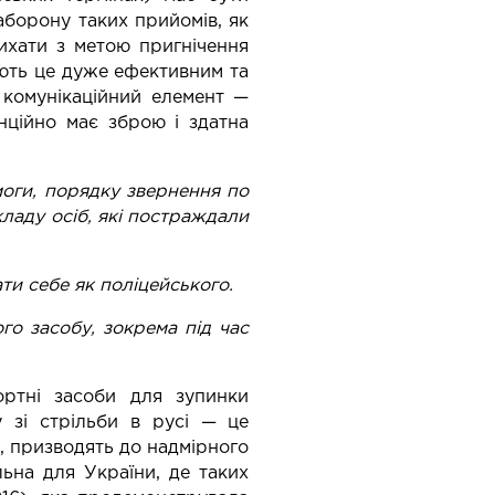
аборону таких прийомів, як
ихати з метою пригнічення
ають це дуже ефективним та
 комунікаційний елемент —
нційно має зброю і здатна
моги, порядку звернення по
ладу осіб, які постраждали
ти себе як поліцейського.
го засобу, зокрема під час
ортні засоби для зупинки
у зі стрільби в русі — це
, призводять до надмірного
льна для України, де таких