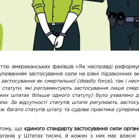
аттю американських фахівців «
Як насправді реформу
люванням застосування сили на рівні підзаконних ак
 застосування як смертельної (deadly force), так і не
є статути, які регламентують застосування лише смер
еяких штатах більше одного статуту) було ухвалено д
ли. За відсутності статутів штати регулюють застос
ж багато статутів штату та судова практика супере
 тому, що
єдиного стандарту застосування сили орган
органів у Штатах тисячі, й кожен з них має власні 