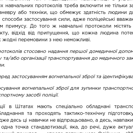
х навчальних протоколів треба включити не тільки з
аневру або техніки, що обмежує здатність людини д
і способи застосування сили, адже поліцейські вваж
м примусу. До того ж навчальні протоколи містять
лікту, відхід від припущення, що кожна людина поте
ж жодні перемовини з нею неможливі.
ротоколів стосовно надання першої домедичної допо
 та/або організації транспортування до медичного зак
и.
ред застосуванням вогнепальної зброї та ідентифікува
осування вогнепальної зброї для зупинки транспортно
портному засобі поліції.
іції в Штатах мають спеціально обладнані трансп
обладнання та проходять тактико-технічну підготовк
же десь ці навички не відпрацьовано, а десь, навпаки
одна точка стандартизації, яка, до речі, дуже актуа