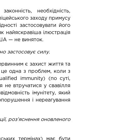
конність, необхідність,
ліцейського заходу примусу
дності застосовувати його
як найяскравіша ілюстрація
ША — не виняток.
но застосовує силу.
ервинним є захист життя та
 це одна з проблем, коли з
lified immunity) (по суті,
я не втручатися у свавілля
відмовність імунітету, який
опорушення і нереагування
ції, роз’яснення оновленого
нських термінах) має бути