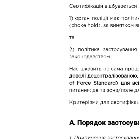
Сертифікація відбувається 
1) орган поліції має полі
(choke hold), за винятком 
та
2) політика застосуванн
законодавством.
Нас цікавить не сама проце
доволі децентралізованою,
of Force Standard) для всі
питання: де та зона/поле дл
Критеріями для сертифікації
А. Порядок застосува
1. Припинення застосування