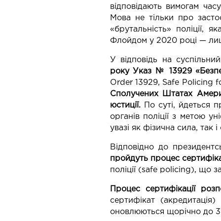
відповідають вимогам часу
Мова не тільки про засто
«брутальність» поліції, 
Флойдом у 2020 році — ли
У відповідь на суспільн
року
Указ № 13929
«Безп
Order 13929, Safe Policing
Сполучених Штатах Аме
юстиції.
По суті, йдеться п
органів поліції з метою ун
увазі як фізична сила, так 
Відповідно до президентс
пройдуть процес сертифіка
поліції (safe policing), що
Процес сертифікації розп
сертифікат (акредитація)
оновлюються щорічно до 31