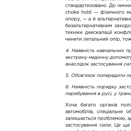
стандартизовано. До чинни
choke hold — фізичного м
опору, — а й альтернативн
безальтернативним заходо
техніки деескалації конф
чинити летальний опір, то
4. Наявність навчальних п
екстрену медичну допомогу
внаслідок застосування сил
5. Обов’язок попередити пе
6. Наявність порядку заст
перебування в русі, у транс
Хоча багато органів пол
автомобілів, спеціальне 
залишається проблемою, ад
застосування сили. Це ще 