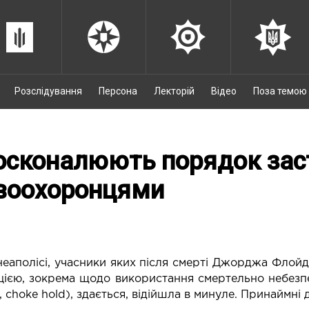
Розслідування
Персона
Лекторій
Відео
Поза темою
осконалюють порядок зас
воохоронцями
ннеаполісі, учасники яких після смерті Джорджа Флойд
іцією, зокрема щодо використання смертельно небезп
hoke hold), здається, відійшла в минуле. Принаймні д