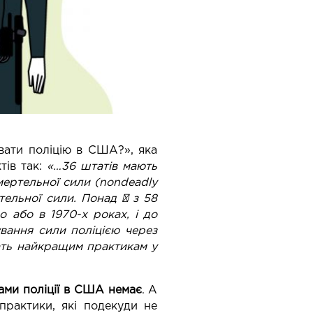
вати поліцію в США?
», яка
тів так:
«…36 штатів мають
смертельної сили (nondeadly
тельної сили. Понад ¾ з 58
о або в 1970-х роках, і до
ування сили поліцією через
чать найкращим практикам у
ами поліції в США немає
. А
практики, які подекуди не