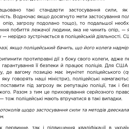
ьовано такі стандарти застосування сили, як за
ність. Водночас якщо досягнуто мети застосування по
 опір, загрозу подолано тощо), то подальшої необхі
ня побиття лежачої людини, яка не чинить опір, — 
— нерідко зустрічається в поліцейській діяльності. С
разі, якщо поліцейський бачить, що його колега надмір
рипинити протиправні дії з боку свого колеги, адже п
 гарантування її безпеки й працює поліція. Для США
, де вагому позицію має імунітет поліцейського (qua
 яку говорять наші міністри), поліцейські намагаютьс
поставити під загрозу як репутацію поліції, так і без
кого. Разом з тим це приховування серйозного прав
 тож поліцейські мають втручатися в такі випадки.
отоколів щодо застосування сили та методів деескала
м.
к первинне, так і підвищення кваліфікації в украї