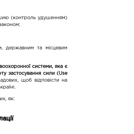
а шию (контроль удушенням)
законом;
м, державним та місцевим
воохоронної системи, яка є
рту застосування сили (Use
адових, щоб відповісти на
країні.
х, як:
ації