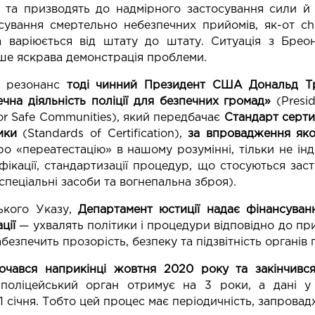
 та призводять до надмірного застосування сили й 
сування смертельно небезпечних прийомів, як-от ch
яка варіюється від штату до штату. Ситуація з Б
ше яскрава демонстрація проблеми.
ий резонанс
тоді чинний Президент США Дональд Тр
ечна діяльність поліції для безпечних громад»
(Presi
 for Safe Communities), який передбачає
Стандарт сертиф
рики
(
Standards of Certification
),
за впровадження яко
ро «переатестацію» в нашому розумінні, тільки не ін
іфікації, стандартизації процедур, що стосуються за
і спеціальні засоби та вогнепальна зброя).
ького Указу,
Департамент юстиції надає фінансуванн
ції
— ухвалять політики і процедури відповідно до при
 забезпечить прозорість, безпеку та підзвітність орган
очався наприкінці жовтня 2020 року та закінчивс
 поліцейський орган отримує на 3 роки, а дані у 
 січня. Тобто цей процес має періодичність, запрова