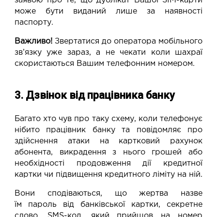
заявою про те, що дублікат Вашої SIM-карти
може бути виданий лише за наявності
паспорту.
Важливо!
Звертатися до оператора мобільного
зв’язку уже зараз, а не чекати коли шахраї
скористаються Вашим телефонним номером.
3. Дзвінок від працівника банку
Багато хто чув про таку схему, коли телефонує
нібито працівник банку та повідомляє про
здійснення атаки на картковий рахунок
абонента, викрадення з нього грошей або
необхідності продовження дії кредитної
картки чи підвищення кредитного ліміту на ній.
Вони сподіваються, що жертва назве
їм пароль від банківської картки, секретне
слово, SMS-код, який прийшов на номер