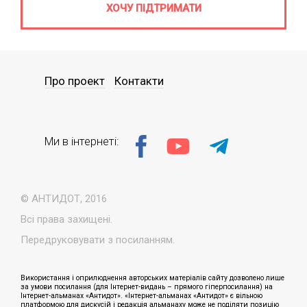
ХОЧУ ПІДТРИМАТИ
Про проект
Контакти
Ми в інтернеті:
© АНТИДОТ, 2016
Всі права захищені.
Передруковувати з посиланням.
Використання і оприлюднення авторських матеріалів сайту дозволено лише
за умови посилання (для Інтернет-видань – прямого гіперпосилання) на
Інтернет-альманах «Антидот». «Інтернет-альманах «Антидот» є вільною
платформою для дискусій і редакція альманаху може не поділяти позицію