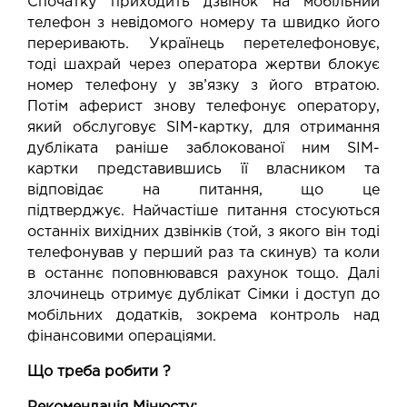
Спочатку приходить дзвінок на мобільний
телефон з невідомого номеру та швидко його
переривають. Українець перетелефоновує,
тоді шахрай через оператора жертви блокує
номер телефону у зв’язку з його втратою.
Потім аферист знову телефонує оператору,
який обслуговує SIM-картку, для отримання
дубліката раніше заблокованої ним SIM-
картки представившись її власником та
відповідає на питання, що це
підтверджує. Найчастіше питання стосуються
останніх вихідних дзвінків (той, з якого він тоді
телефонував у перший раз та скинув) та коли
в останнє поповнювався рахунок тощо. Далі
злочинець отримує дублікат Сімки і доступ до
мобільних додатків, зокрема контроль над
фінансовими операціями.
Що треба робити ?