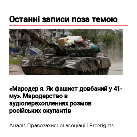
Останні записи
поза темою
«Мародер я. Як фашист довбаний у 41-
му». Мародерство в
аудіоперехопленнях розмов
російських окупантів
Аналіз Правозахисної асоціаціії Freerights