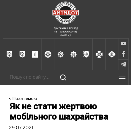
Критичний погляд
на правоохоронну
систему
< Поза темою
Як не стати жертвою
мобільного шахрайства
29.07.2021