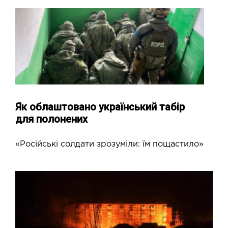
Як облаштовано український табір
для полонених
«Російські солдати зрозуміли: їм пощастило»