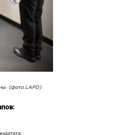
ины
(фото LAPD)
апов:
ндитата;