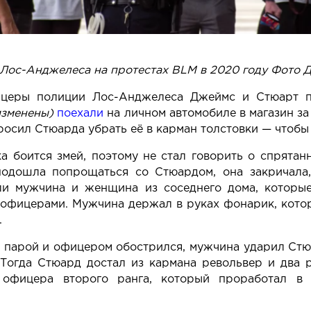
Лос-Анджелеса на протестах BLM в 2020 году Фото
Д
ицеры полиции Лос-Анджелеса Джеймс и Стюарт п
изменены)
поехали
на личном автомобиле в магазин з
росил Стюарда убрать её в карман толстовки — чтобы 
ка боится змей, поэтому не стал говорить о спрятан
одошла попрощаться со Стюардом, она закричала,
и мужчина и женщина из соседнего дома, которы
с офицерами. Мужчина держал в руках фонарик, кото
.
 парой и офицером обострился, мужчина ударил Стю
 Тогда Стюард достал из кармана револьвер и два 
офицера второго ранга, который проработал в д