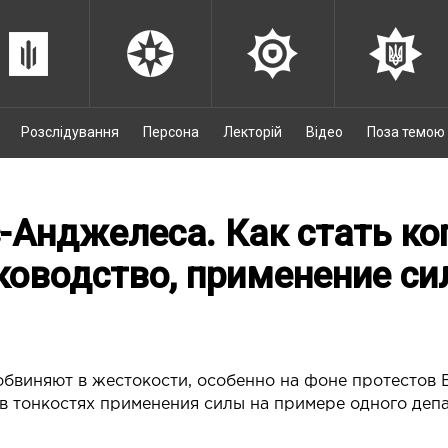
Розслідування
Персона
Лекторій
Відео
Поза темою
-Анджелеса. Как стать ко
уководство, применение с
виняют в жестокости, особенно на фоне протестов 
в тонкостях применения силы на примере одного депа