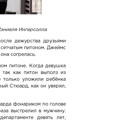
эниеля Ингерсолла
осле дежурства друзьями
а сетчатым питоном. Джеймс
она согрелась.
ном питоне. Когда девушка
 так как питон выполз из
е только уложили ребёнка
рый Стюард, как он уверял,
арда фонариком по голове
раза выстрелил в мужчину.
епартаменте девять лет,