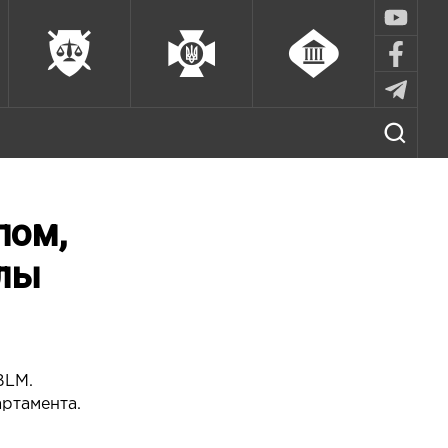
пом,
илы
BLM.
ртамента.