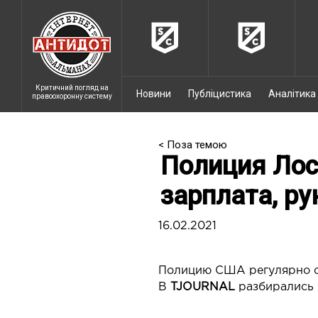
Критичний погляд на
Новини
Публіцистика
Аналітика
правоохоронну систему
< Поза темою
Полиция Лос
зарплата, р
16.02.2021
Полицию США регулярно об
В
TJOURNAL
разбирались 